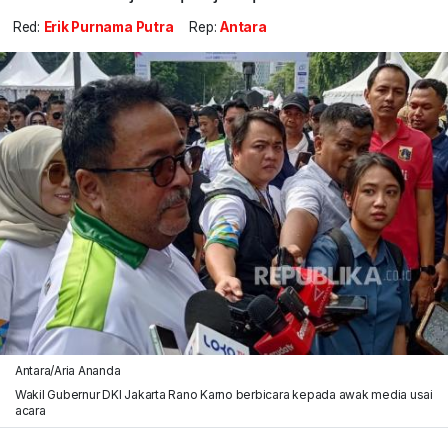
Red:
Erik Purnama Putra
Rep:
Antara
Antara/Aria Ananda
Wakil Gubernur DKI Jakarta Rano Karno berbicara kepada awak media usai
acara