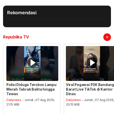
Rekomendasi
>
Republika TV
Polisi Diduga Terobos Lampu
Viral Pegawai P3K Bandung
Merah Tabrak Balita hingga
Barat Live TikTok di Kantor
Tewas
Dinas
Dailynews
- Jumat , 07 Aug 2026,
Dailynews
- Jumat , 07 Aug 2026
21:15 WIB
20:15 WIB