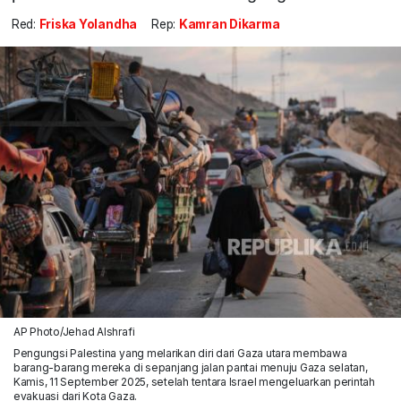
Red:
Friska Yolandha
Rep:
Kamran Dikarma
AP Photo/Jehad Alshrafi
Pengungsi Palestina yang melarikan diri dari Gaza utara membawa
barang-barang mereka di sepanjang jalan pantai menuju Gaza selatan,
Kamis, 11 September 2025, setelah tentara Israel mengeluarkan perintah
evakuasi dari Kota Gaza.