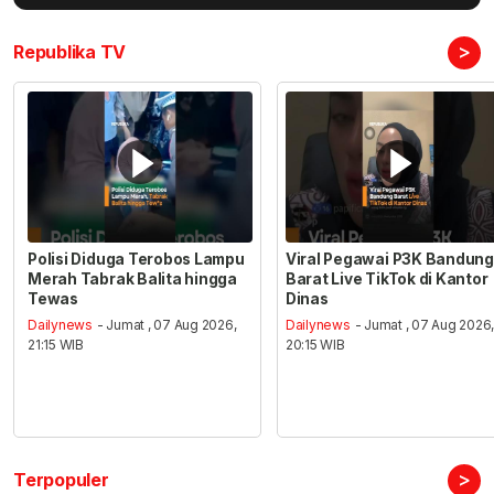
>
Republika TV
Polisi Diduga Terobos Lampu
Viral Pegawai P3K Bandung
Merah Tabrak Balita hingga
Barat Live TikTok di Kantor
Tewas
Dinas
Dailynews
- Jumat , 07 Aug 2026,
Dailynews
- Jumat , 07 Aug 2026
21:15 WIB
20:15 WIB
>
Terpopuler