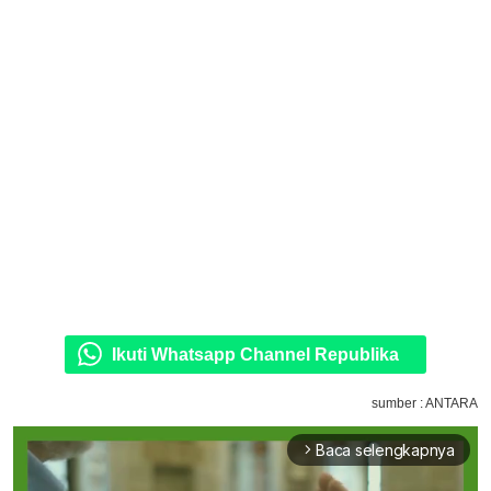
Ikuti Whatsapp Channel Republika
sumber : ANTARA
Baca selengkapnya
arrow_forward_ios