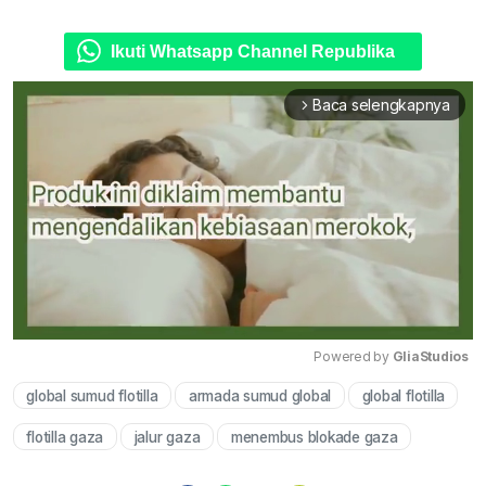
Ikuti Whatsapp Channel Republika
Baca selengkapnya
arrow_forward_ios
Powered by 
GliaStudios
global sumud flotilla
armada sumud global
global flotilla
Mute
flotilla gaza
jalur gaza
menembus blokade gaza