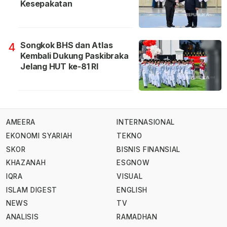
Kesepakatan
Songkok BHS dan Atlas
4
Kembali Dukung Paskibraka
Jelang HUT ke-81 RI
AMEERA
INTERNASIONAL
EKONOMI SYARIAH
TEKNO
SKOR
BISNIS FINANSIAL
KHAZANAH
ESGNOW
IQRA
VISUAL
ISLAM DIGEST
ENGLISH
NEWS
TV
ANALISIS
RAMADHAN