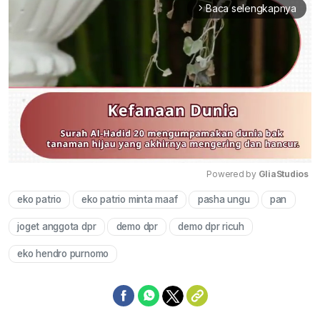
Baca selengkapnya
arrow_forward_ios
Powered by 
GliaStudios
eko patrio
eko patrio minta maaf
pasha ungu
pan
Mute
joget anggota dpr
demo dpr
demo dpr ricuh
eko hendro purnomo