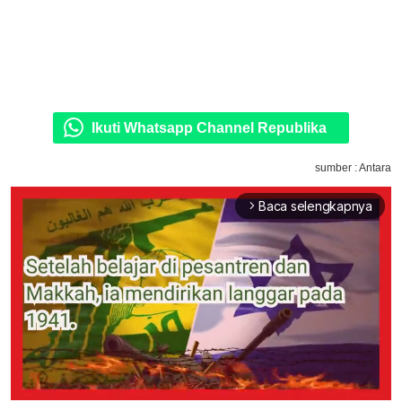
Ikuti Whatsapp Channel Republika
sumber : Antara
Baca selengkapnya
arrow_forward_ios