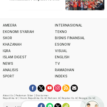
AMEERA
INTERNASIONAL
EKONOMI SYARIAH
TEKNO
SKOR
BISNIS FINANSIAL
KHAZANAH
ESGNOW
IQRA
VISUAL
ISLAM DIGEST
ENGLISH
NEWS
TV
ANALISIS
RAMADHAN
SPORT
INDEKS
About Us
|
Pedoman Siber
|
Disclaimer
Republika.id
|
Ihram.republika.co.id
|
Retizen.id
|
Rejabar.co.id
|
Rejogja.co.id
|