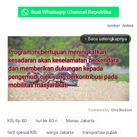
Ikuti Whatsapp Channel Republika
sumber : Antara
Baca selengkapnya
arrow_forward_ios
Powered by 
GliaStudios
KRL Rp 80
hut ke 80 ri
Monas Jakarta
Mute
tarif spesial KRL
warga Jakarta
transportasi publik