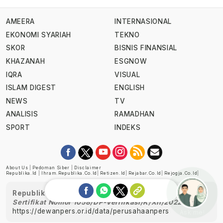
AMEERA
INTERNASIONAL
EKONOMI SYARIAH
TEKNO
SKOR
BISNIS FINANSIAL
KHAZANAH
ESGNOW
IQRA
VISUAL
ISLAM DIGEST
ENGLISH
NEWS
TV
ANALISIS
RAMADHAN
SPORT
INDEKS
About Us
|
Pedoman Siber
|
Disclaimer
Republika.id
|
Ihram.republika.co.id
|
Retizen.id
|
Rejabar.co.id
|
Rejogja.co.id
|
Republika telah diverifikasi oleh Dewan Pers
Sertifikat Nomor 1058/DP-Verifikasi/K/XII/2022
https://dewanpers.or.id/data/perusahaanpers
Ask me!