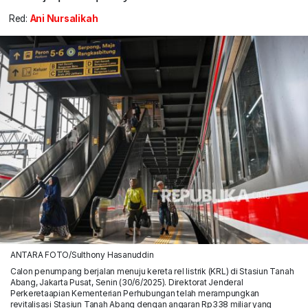
Red:
Ani Nursalikah
ANTARA FOTO/Sulthony Hasanuddin
Calon penumpang berjalan menuju kereta rel listrik (KRL) di Stasiun Tanah
Abang, Jakarta Pusat, Senin (30/6/2025). Direktorat Jenderal
Perkeretaapian Kementerian Perhubungan telah merampungkan
revitalisasi Stasiun Tanah Abang dengan angaran Rp338 miliar yang