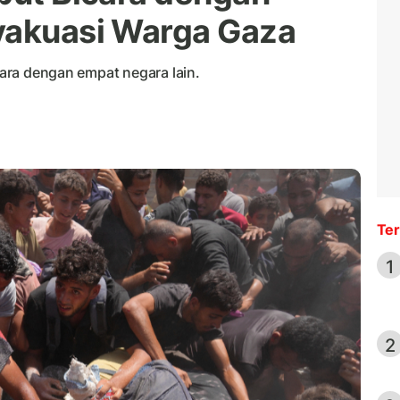
vakuasi Warga Gaza
icara dengan empat negara lain.
Ter
1
2