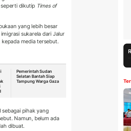
seperti dikutip
Times of
ukaan yang lebih besar
igrasi sukarela dari Jalur
k kepada media tersebut.
i
Pemerintah Sudan
Selatan Bantah Siap
Ter
ak
Tampung Warga Gaza
i
I
 sebagai pihak yang
sebut. Namun, belum ada
ah dibuat.