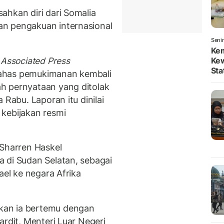
ahkan diri dari Somalia
n pengakuan internasional
Seni
Kem
 Associated Press
Kew
St
ahas pemukimanan kembali
h pernyataan yang ditolak
 Rabu. Laporan itu dinilai
kebijakan resmi
 Sharren Haskel
a di Sudan Selatan, sebagai
ael ke negara Afrika
kan ia bertemu dengan
ardit, Menteri Luar Negeri