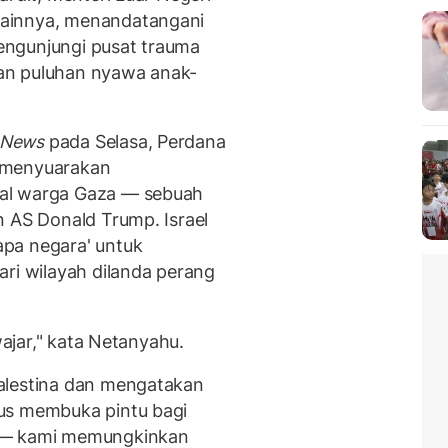
ainnya, menandatangani
engunjungi pusat trauma
an puluhan nyawa anak-
4News
pada Selasa, Perdana
 menyuarakan
al warga Gaza — sebuah
n AS Donald Trump. Israel
pa negara' untuk
ari wilayah dilanda perang
wajar," kata Netanyahu.
alestina dan mengatakan
us membuka pintu bagi
a — kami memungkinkan