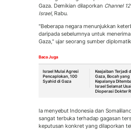
Gaza. Demikian dilaporkan
Channel 12
Israel
, Rabu.
"Beberapa negara menunjukkan keterb
daripada sebelumnya untuk menerima im
Gaza," ujar seorang sumber diplomati
Baca Juga
Israel Mulai Agresi
Keajaiban Terjadi d
Pencaplokan, 100
Gaza, Bocah yang
Syahid di Gaza
Kepalanya Ditemb
Israel Selamat Usa
Dioperasi Dokter R
Ia menyebut Indonesia dan Somaliland
sangat terbuka terhadap gagasan ter
keputusan konkret yang dilaporkan tel