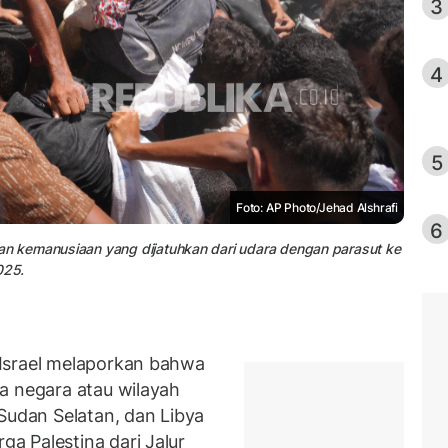
3
4
5
Foto: AP Photo/Jehad Alshrafi
6
n kemanusiaan yang dijatuhkan dari udara dengan parasut ke
025.
Israel melaporkan bahwa
a negara atau wilayah
Sudan Selatan, dan Libya
a Palestina dari Jalur