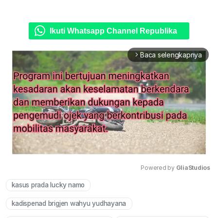
Ikuti Whatsapp Channel Republika
Baca selengkapnya
arrow_forward_ios
Powered by 
GliaStudios
kasus prada lucky namo
Mute
kadispenad brigjen wahyu yudhayana