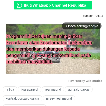
Ikuti Whatsapp Channel Republika
sumber : Antara
Baca selengkapnya
arrow_forward_ios
Powered by 
GliaStudios
la liga
liga spanyol
real madrid
gonzalo garcia
Mute
kontrak gonzalo garcia
jersey real madrid