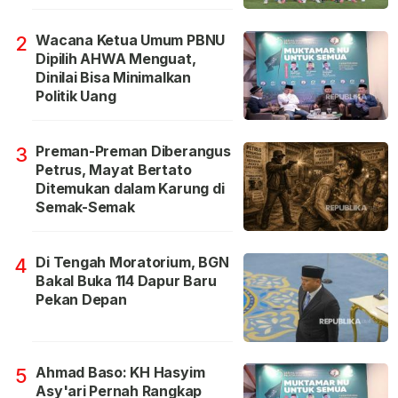
Wacana Ketua Umum PBNU
2
Dipilih AHWA Menguat,
Dinilai Bisa Minimalkan
Politik Uang
Preman-Preman Diberangus
3
Petrus, Mayat Bertato
Ditemukan dalam Karung di
Semak-Semak
Di Tengah Moratorium, BGN
4
Bakal Buka 114 Dapur Baru
Pekan Depan
Ahmad Baso: KH Hasyim
5
Asy'ari Pernah Rangkap