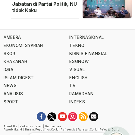
Jabatan di Partai Politik, NU
tidak Kaku
AMEERA
INTERNASIONAL
EKONOMI SYARIAH
TEKNO
SKOR
BISNIS FINANSIAL
KHAZANAH
ESGNOW
IQRA
VISUAL
ISLAM DIGEST
ENGLISH
NEWS
TV
ANALISIS
RAMADHAN
SPORT
INDEKS
About Us
|
Pedoman Siber
|
Disclaimer
Republika.id
|
Ihram.republika.co.id
|
Retizen.id
|
Rejabar.co.id
|
Rejogja.co.id
|