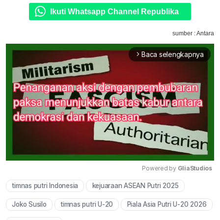
Ikuti Whatsapp Channel Republika
sumber : Antara
Baca selengkapnya
arrow_forward_ios
Powered by 
GliaStudios
timnas putri Indonesia
kejuaraan ASEAN Putri 2025
Mute
Joko Susilo
timnas putri U-20
Piala Asia Putri U-20 2026