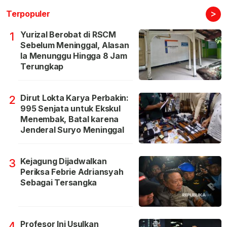
>
Terpopuler
Yurizal Berobat di RSCM
1
Sebelum Meninggal, Alasan
Ia Menunggu Hingga 8 Jam
Terungkap
Dirut Lokta Karya Perbakin:
2
995 Senjata untuk Ekskul
Menembak, Batal karena
Jenderal Suryo Meninggal
Kejagung Dijadwalkan
3
Periksa Febrie Adriansyah
Sebagai Tersangka
Profesor Ini Usulkan
4