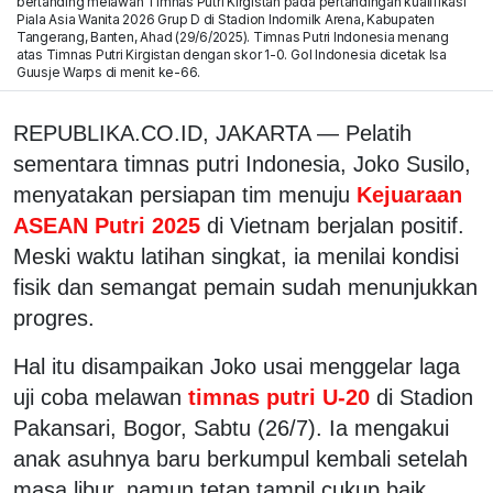
bertanding melawan Timnas Putri Kirgistan pada pertandingan kualifikasi
Piala Asia Wanita 2026 Grup D di Stadion Indomilk Arena, Kabupaten
Tangerang, Banten, Ahad (29/6/2025). Timnas Putri Indonesia menang
atas Timnas Putri Kirgistan dengan skor 1-0. Gol Indonesia dicetak Isa
Guusje Warps di menit ke-66.
REPUBLIKA.CO.ID, JAKARTA — Pelatih
sementara timnas putri Indonesia, Joko Susilo,
menyatakan persiapan tim menuju
Kejuaraan
ASEAN Putri 2025
di Vietnam berjalan positif.
Meski waktu latihan singkat, ia menilai kondisi
fisik dan semangat pemain sudah menunjukkan
progres.
Hal itu disampaikan Joko usai menggelar laga
uji coba melawan
timnas putri U-20
di Stadion
Pakansari, Bogor, Sabtu (26/7). Ia mengakui
anak asuhnya baru berkumpul kembali setelah
masa libur, namun tetap tampil cukup baik