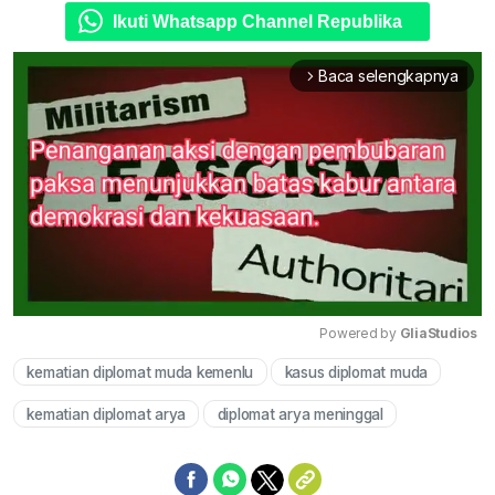
Ikuti Whatsapp Channel Republika
Baca selengkapnya
arrow_forward_ios
Powered by 
GliaStudios
kematian diplomat muda kemenlu
kasus diplomat muda
Mute
kematian diplomat arya
diplomat arya meninggal