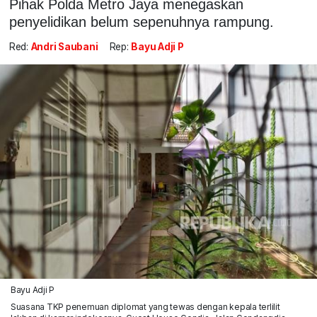
Pihak Polda Metro Jaya menegaskan
penyelidikan belum sepenuhnya rampung.
Red:
Andri Saubani
Rep:
Bayu Adji P
Bayu Adji P
Suasana TKP penemuan diplomat yang tewas dengan kepala terlilit