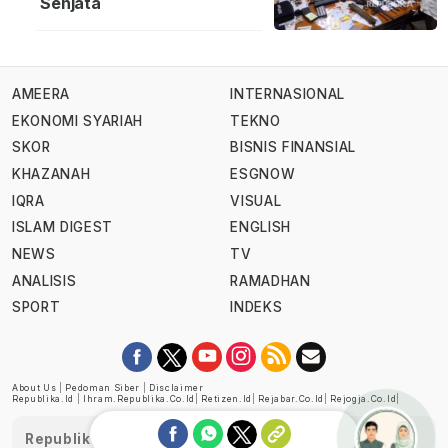
Senjata
AMEERA
INTERNASIONAL
EKONOMI SYARIAH
TEKNO
SKOR
BISNIS FINANSIAL
KHAZANAH
ESGNOW
IQRA
VISUAL
ISLAM DIGEST
ENGLISH
NEWS
TV
ANALISIS
RAMADHAN
SPORT
INDEKS
About Us
|
Pedoman Siber
|
Disclaimer
Republika.id
|
Ihram.republika.co.id
|
Retizen.id
|
Rejabar.co.id
|
Rejogja.co.id
|
Republika telah diverifikasi oleh Dewan Pers