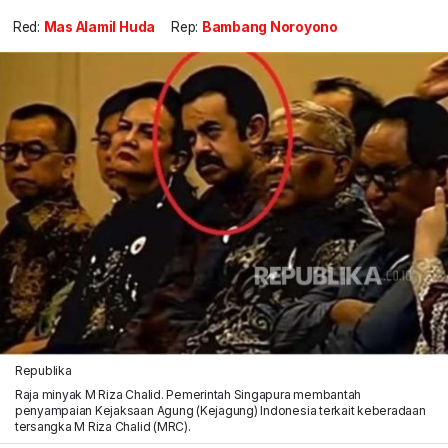
Red:
Mas Alamil Huda
Rep:
Bambang Noroyono
Republika
Raja minyak M Riza Chalid. Pemerintah Singapura membantah
penyampaian Kejaksaan Agung (Kejagung) Indonesia terkait keberadaan
tersangka M Riza Chalid (MRC).