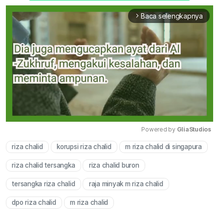
Baca selengkapnya
arrow_forward_ios
Powered by 
GliaStudios
riza chalid
korupsi riza chalid
m riza chalid di singapura
Mute
riza chalid tersangka
riza chalid buron
tersangka riza chalid
raja minyak m riza chalid
dpo riza chalid
m riza chalid