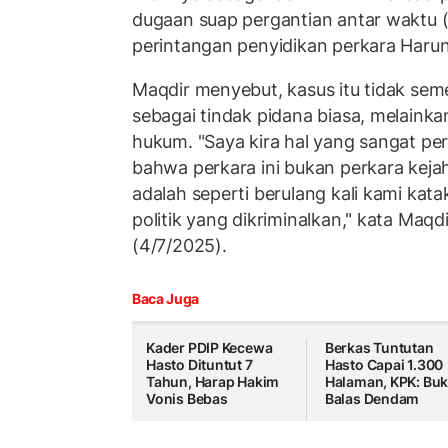
dugaan suap pergantian antar waktu
perintangan penyidikan perkara Harun
Maqdir menyebut, kasus itu tidak sem
sebagai tindak pidana biasa, melainkan
hukum. "Saya kira hal yang sangat per
bahwa perkara ini bukan perkara kejaha
adalah seperti berulang kali kami kata
politik yang dikriminalkan," kata Maqd
(4/7/2025).
Baca Juga
Kader PDIP Kecewa
Berkas Tuntutan
Hasto Dituntut 7
Hasto Capai 1.300
Tahun, Harap Hakim
Halaman, KPK: Bu
Vonis Bebas
Balas Dendam