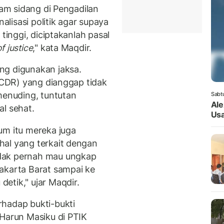
lam sidang di Pengadilan
nalisasi politik agar supaya
 tinggi, diciptakanlah pasal
f justice
," kata Maqdir.
ng digunakan jaksa.
CDR) yang dianggap tidak
menuding, tuntutan
Sabt
Ale
al sehat.
Usa
um itu mereka juga
hal yang terkait dengan
dak pernah mau ungkap
akarta Barat sampai ke
etik," ujar Maqdir.
rhadap bukti-bukti
 Harun Masiku di PTIK