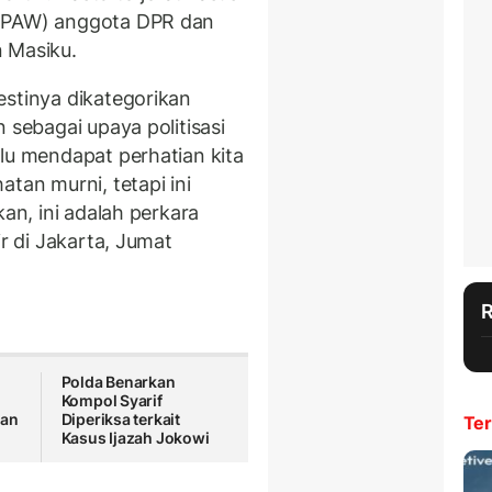
 (PAW) anggota DPR dan
 Masiku.
estinya dikategorikan
 sebagai upaya politisasi
lu mendapat perhatian kita
tan murni, tetapi ini
kan, ini adalah perkara
ir di Jakarta, Jumat
Polda Benarkan
Kompol Syarif
kan
Diperiksa terkait
Ter
Kasus Ijazah Jokowi