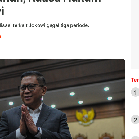
i
isasi terkait Jokowi gagal tiga periode.
a
Ter
1
2