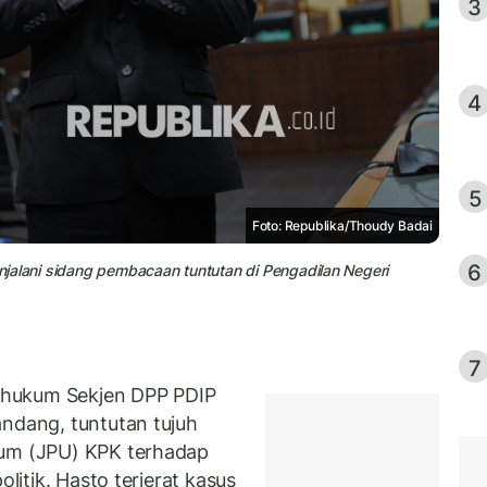
3
4
5
Foto: Republika/Thoudy Badai
6
jalani sidang pembacaan tuntutan di Pengadilan Negeri
7
 hukum Sekjen DPP PDIP
andang, tuntutan tujuh
mum (JPU) KPK terhadap
olitik. Hasto terjerat kasus