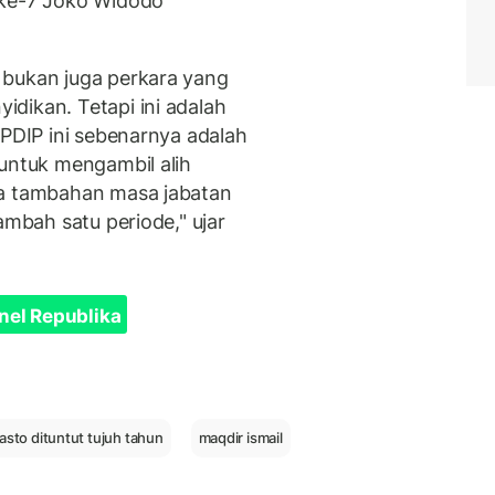
 ke-7 Joko Widodo
 bukan juga perkara yang
dikan. Tetapi ini adalah
 PDIP ini sebenarnya adalah
 untuk mengambil alih
ta tambahan masa jabatan
ambah satu periode," ujar
nel Republika
asto dituntut tujuh tahun
maqdir ismail