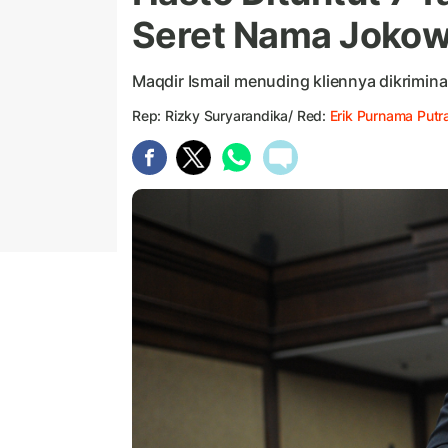
Seret Nama Jokow
Maqdir Ismail menuding kliennya dikriminal
Rep: Rizky Suryarandika/ Red:
Erik Purnama Putr