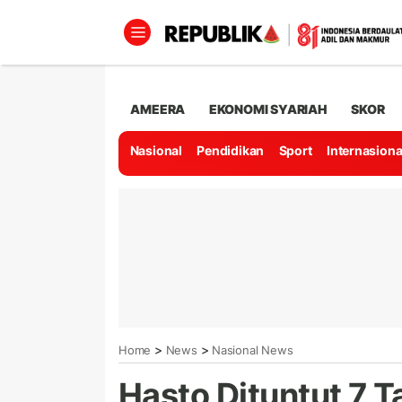
AMEERA
EKONOMI SYARIAH
SKOR
Nasional
Pendidikan
Sport
Internasiona
>
>
Home
News
Nasional News
Hasto Dituntut 7 