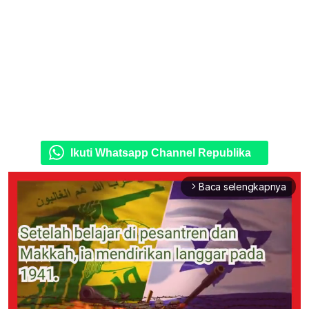
Ikuti Whatsapp Channel Republika
Baca selengkapnya
arrow_forward_ios