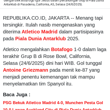
dengan bek Botafogo Igor Jesus dalam pertandingan Grup B Piala Dunia
Antarklub di Pasadena, California, AS, Selasa (24/6/2025).
REPUBLIKA.CO.ID, JAKARTA -- Menang tapi
tersingkir. Itulah nasib mengenaskan yang
diterima
Atletico Madrid
dalam partisipasinya
pada
Piala Dunia Antarklub
2025.
Atletico mengalahkan
Botafogo
1-0 dalam laga
terakhir Grup B di Rose Bowl, California,
Selasa (24/6/2025) dini hari WIB. Gol tunggal
Antoine Griezmann
pada menit ke-87 yang
menjadi penentu kemenangan tak mampu
menyelamatkan tim Spanyol itu.
Baca Juga :
PSG Bekuk Atletico Madrid 4-0, Munchen Pesta Gol
10-0 Lawan Auckland City di Piala Dunia Antarklub