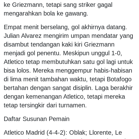
ke Griezmann, tetapi sang striker gagal
mengarahkan bola ke gawang.
Empat menit berselang, gol akhirnya datang.
Julian Alvarez mengirim umpan mendatar yang
disambut tendangan kaki kiri Griezmann
menjadi gol penentu. Meskipun unggul 1-0,
Atletico tetap membutuhkan satu gol lagi untuk
bisa lolos. Mereka menggempur habis-habisan
di lima menit tambahan waktu, tetapi Botafogo
bertahan dengan sangat disiplin. Laga berakhir
dengan kemenangan Atletico, tetapi mereka
tetap tersingkir dari turnamen.
Daftar Susunan Pemain
Atletico Madrid (4-4-2): Oblak; Llorente, Le