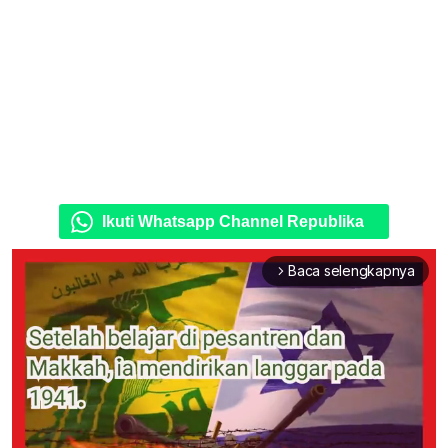
Ikuti Whatsapp Channel Republika
Baca selengkapnya
arrow_forward_ios