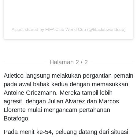
A post shared by FIFA Club World Cup (@fifaclubworldcup)
Halaman 2 / 2
Atletico langsung melakukan pergantian pemain
pada awal babak kedua dengan memasukkan
Antoine Griezmann. Mereka tampil lebih
agresif, dengan Julian Alvarez dan Marcos
Llorente mulai mengancam pertahanan
Botafogo.
Pada menit ke-54, peluang datang dari situasi