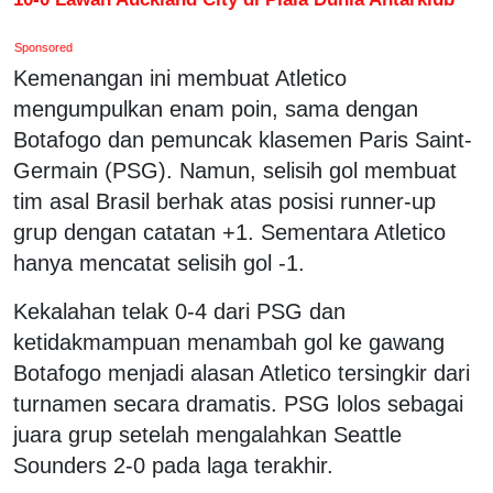
Sponsored
Kemenangan ini membuat Atletico
mengumpulkan enam poin, sama dengan
Botafogo dan pemuncak klasemen Paris Saint-
Germain (PSG). Namun, selisih gol membuat
tim asal Brasil berhak atas posisi runner-up
grup dengan catatan +1. Sementara Atletico
hanya mencatat selisih gol -1.
Kekalahan telak 0-4 dari PSG dan
ketidakmampuan menambah gol ke gawang
Botafogo menjadi alasan Atletico tersingkir dari
turnamen secara dramatis. PSG lolos sebagai
juara grup setelah mengalahkan Seattle
Sounders 2-0 pada laga terakhir.