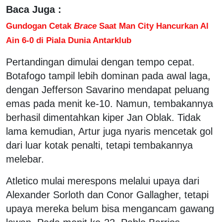
Baca Juga :
Gundogan Cetak
Brace
Saat Man City Hancurkan Al
Ain 6-0 di Piala Dunia Antarklub
Pertandingan dimulai dengan tempo cepat.
Botafogo tampil lebih dominan pada awal laga,
dengan Jefferson Savarino mendapat peluang
emas pada menit ke-10. Namun, tembakannya
berhasil dimentahkan kiper Jan Oblak. Tidak
lama kemudian, Artur juga nyaris mencetak gol
dari luar kotak penalti, tetapi tembakannya
melebar.
Atletico mulai merespons melalui upaya dari
Alexander Sorloth dan Conor Gallagher, tetapi
upaya mereka belum bisa mengancam gawang