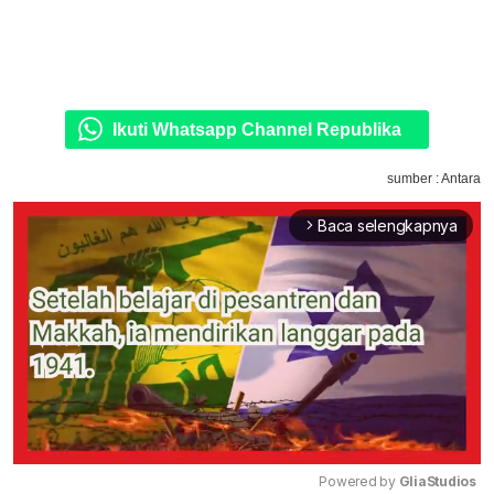
Ikuti Whatsapp Channel Republika
sumber : Antara
Baca selengkapnya
arrow_forward_ios
Powered by 
GliaStudios