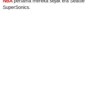
NBA
pertama mereka sejak era Seattle
SuperSonics.