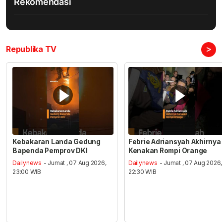
Rekomendasi
>
Republika TV
Kebakaran Landa Gedung
Febrie Adriansyah Akhirnya
Bapenda Pemprov DKI
Kenakan Rompi Orange
Dailynews
- Jumat , 07 Aug 2026,
Dailynews
- Jumat , 07 Aug 2026
23:00 WIB
22:30 WIB