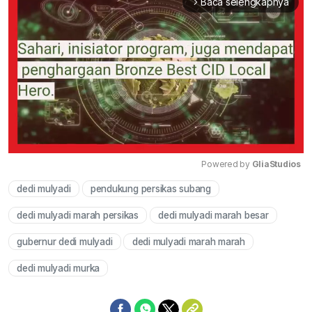
Baca selengkapnya
arrow_forward_ios
Powered by 
GliaStudios
dedi mulyadi
pendukung persikas subang
Mute
dedi mulyadi marah persikas
dedi mulyadi marah besar
gubernur dedi mulyadi
dedi mulyadi marah marah
dedi mulyadi murka