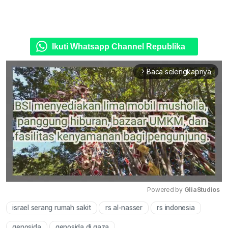
Ikuti Whatsapp Channel Republika
Baca selengkapnya
arrow_forward_ios
Powered by 
GliaStudios
israel serang rumah sakit
rs al-nasser
rs indonesia
Mute
genosida
genosida di gaza