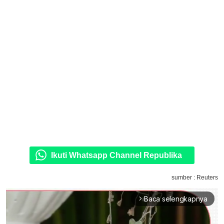
Ikuti Whatsapp Channel Republika
sumber : Reuters
Baca selengkapnya
arrow_forward_ios