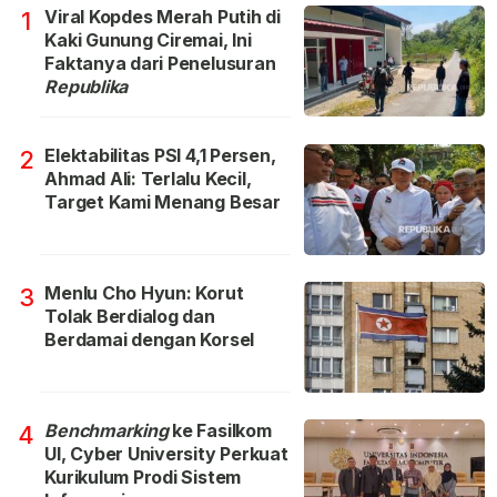
Viral Kopdes Merah Putih di
1
Kaki Gunung Ciremai, Ini
Faktanya dari Penelusuran
Republika
Elektabilitas PSI 4,1 Persen,
2
Ahmad Ali: Terlalu Kecil,
Target Kami Menang Besar
Menlu Cho Hyun: Korut
3
Tolak Berdialog dan
Berdamai dengan Korsel
Benchmarking
ke Fasilkom
4
UI, Cyber University Perkuat
Kurikulum Prodi Sistem