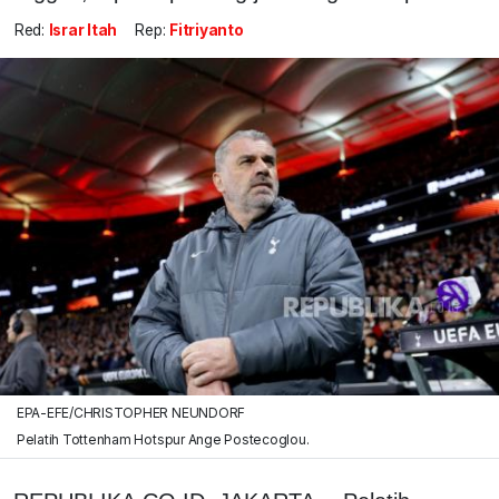
Red:
Israr Itah
Rep:
Fitriyanto
EPA-EFE/CHRISTOPHER NEUNDORF
Pelatih Tottenham Hotspur Ange Postecoglou.