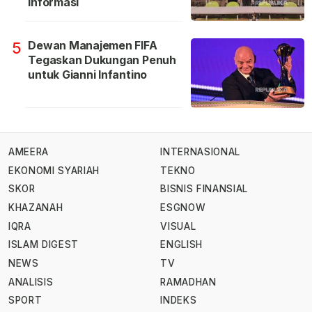
Informasi
Dewan Manajemen FIFA
5
Tegaskan Dukungan Penuh
untuk Gianni Infantino
AMEERA
INTERNASIONAL
EKONOMI SYARIAH
TEKNO
SKOR
BISNIS FINANSIAL
KHAZANAH
ESGNOW
IQRA
VISUAL
ISLAM DIGEST
ENGLISH
NEWS
TV
ANALISIS
RAMADHAN
SPORT
INDEKS