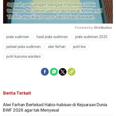
Powered by 
GliaStudios
piala sudirman
hasil piala sudirman
piala sudirman 2025
Mute
jadwal piala sudirman
alwi farhan
putri kw
putri kusuma wardani
Berita Terkait
Alwi Farhan Bertekad Habis-habisan di Kejuaraan Dunia
BWF 2026 agar tak Menyesal