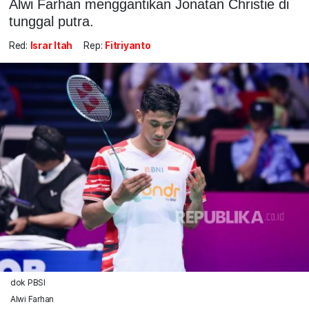
Alwi Farhan menggantikan Jonatan Christie di
tunggal putra.
Red:
Israr Itah
Rep:
Fitriyanto
dok PBSI
Alwi Farhan