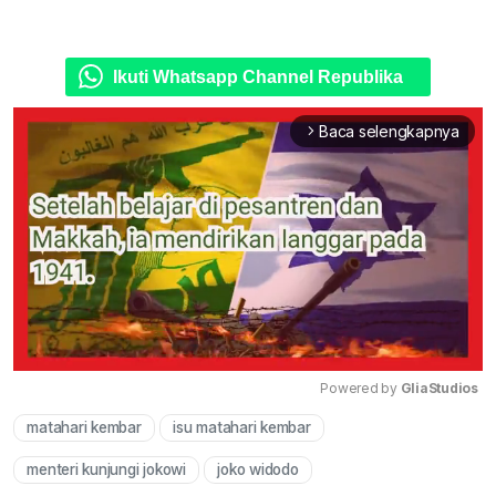
Ikuti Whatsapp Channel Republika
Baca selengkapnya
arrow_forward_ios
Powered by 
GliaStudios
matahari kembar
isu matahari kembar
Mute
menteri kunjungi jokowi
joko widodo