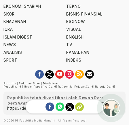
EKONOMI SYARIAH
TEKNO
SKOR
BISNIS FINANSIAL
KHAZANAH
ESGNOW
IQRA
VISUAL
ISLAM DIGEST
ENGLISH
NEWS
TV
ANALISIS
RAMADHAN
SPORT
INDEKS
About Us
|
Pedoman Siber
|
Disclaimer
Republika.id
|
Ihram.republika.co.id
|
Retizen.id
|
Rejabar.co.id
|
Rejogja.co.id
|
Republika telah diverifikasi oleh Dewan Pers
Sertifikat Nomor 1058/DP-Verifikasi/K/XII/2022
https://dewanpers.or.id/data/perusahaanpers
Ask me!
© 2026 PT Republika Media Mandiri - All Rights Reserved.