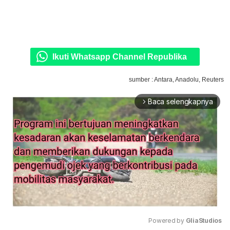
Ikuti Whatsapp Channel Republika
sumber : Antara, Anadolu, Reuters
Baca selengkapnya
arrow_forward_ios
Powered by 
GliaStudios