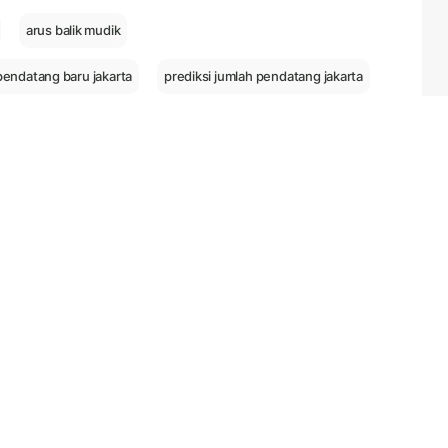
arus balik mudik
pendatang baru jakarta
prediksi jumlah pendatang jakarta