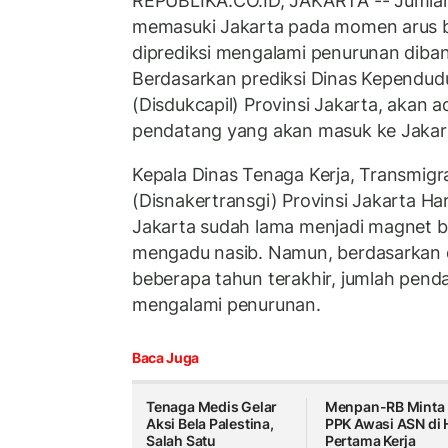
REPUBLIKA.CO.ID, JAKARTA -- Jumla
memasuki Jakarta pada momen arus b
diprediksi mengalami penurunan diban
Berdasarkan prediksi Dinas Kependudu
(Disdukcapil) Provinsi Jakarta, akan a
pendatang yang akan masuk ke Jakart
Kepala Dinas Tenaga Kerja, Transmigra
(Disnakertransgi) Provinsi Jakarta H
Jakarta sudah lama menjadi magnet b
mengadu nasib. Namun, berdasarkan d
beberapa tahun terakhir, jumlah pend
mengalami penurunan.
Baca Juga
Tenaga Medis Gelar
Menpan-RB Minta
Aksi Bela Palestina,
PPK Awasi ASN di 
Salah Satu
Pertama Kerja