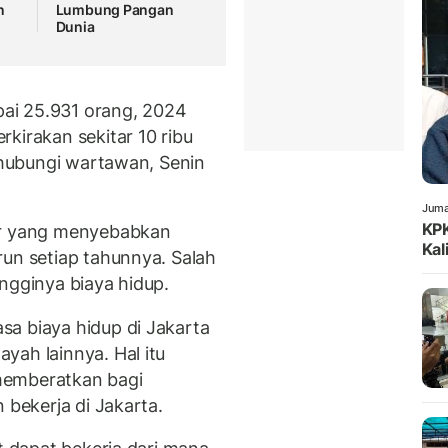
n
Lumbung Pangan
Dunia
ai 25.931 orang, 2024
kirakan sekitar 10 ribu
dihubungi wartawan, Senin
Juma
KPK
or yang menyebabkan
Kal
run setiap tahunnya. Salah
ngginya biaya hidup.
a biaya hidup di Jakarta
yah lainnya. Hal itu
memberatkan bagi
 bekerja di Jakarta.