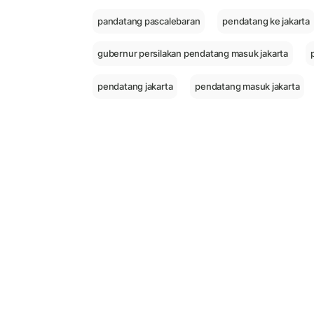
pandatang pascalebaran
pendatang ke jakarta
gubernur persilakan pendatang masuk jakarta
pendatang jakarta
pendatang masuk jakarta