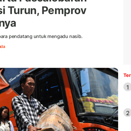
si Turun, Pemprov
nya
para pendatang untuk mengadu nasib.
uda
Ter
1
2