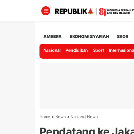
AMEERA
EKONOMI SYARIAH
SKOR
Nasional
Pendidikan
Sport
Internasiona
>
>
Home
News
Nasional News
Pendatang ke Jaka