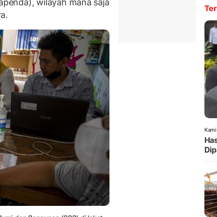
penda), wilayah mana saja
Ter
a.
Kami
Has
Dip