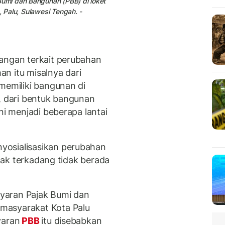
mi dan Bangunan (PBB) di loket
, Palu, Sulawesi Tengah. -
angan terkait perubahan
n itu misalnya dari
memiliki bangunan di
a, dari bentuk bangunan
ni menjadi beberapa lantai
yosialisasikan perubahan
ajak terkadang tidak berada
yaran Pajak Bumi dan
masyarakat Kota Palu
yaran
PBB
itu disebabkan