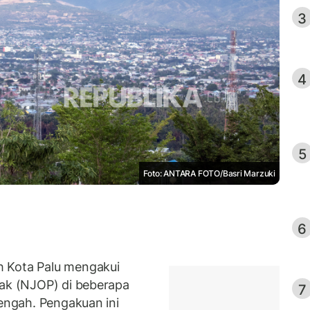
3
4
5
Foto: ANTARA FOTO/Basri Marzuki
6
h Kota Palu mengakui
jak (NJOP) di beberapa
7
Tengah. Pengakuan ini