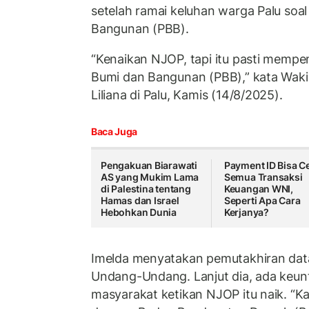
setelah ramai keluhan warga Palu soa
Bangunan (PBB).
“Kenaikan NJOP, tapi itu pasti memp
Bumi dan Bangunan (PBB),” kata Waki
Liliana di Palu, Kamis (14/8/2025).
Baca Juga
Pengakuan Biarawati
Payment ID Bisa C
AS yang Mukim Lama
Semua Transaksi
di Palestina tentang
Keuangan WNI,
Hamas dan Israel
Seperti Apa Cara
Hebohkan Dunia
Kerjanya?
Imelda menyatakan pemutakhiran data
Undang-Undang. Lanjut dia, ada keu
masyarakat ketikan NJOP itu naik. “K