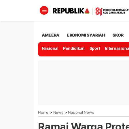
AMEERA
EKONOMI SYARIAH
SKOR
Nasional
Pendidikan
Sport
Internasiona
>
>
Home
News
Nasional News
Ramai Warga Prot