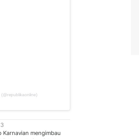
 (@republikaonline)
 3
o Karnavian mengimbau