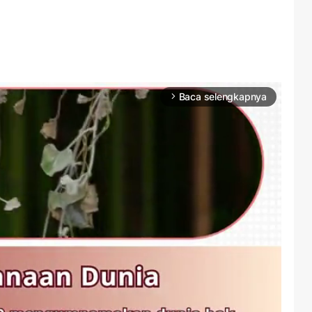
Baca selengkapnya
arrow_forward_ios