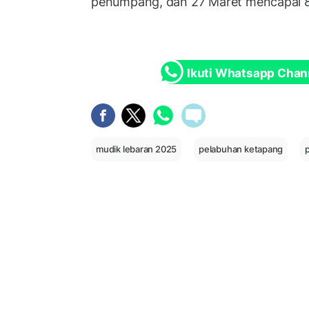
penumpang, dan 27 Maret mencapai 
Ikuti Whatsapp Chan
mudik lebaran 2025
pelabuhan ketapang