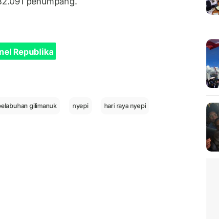
82.091 penumpang.
nel Republika
pelabuhan gilimanuk
nyepi
hari raya nyepi