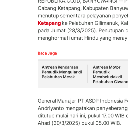
REPUBLIKA.CO.ID, BANYUWANGI -- PT
Cabang Ketapang, Kabupaten Banyuw
menutup sementara pelayanan penyeb
Ketapang
ke Pelabuhan Gilimanuk, Ka
pada Jumat (28/3/2025). Penutupan d
menghormati umat Hindu yang meray
Baca Juga
Antrean Kendaraan
Antrean Motor
Pemudik Mengular di
Pemudik
Pelabuhan Merak
Membeludak di
Pelabuhan Ciwan
General Manajer PT ASDP Indonesia F
Andriyanto mengatakan penyeberang
ditutup mulai hari ini, pukul 17.00 WI
Ahad (30/3/2025) pukul 05.00 WIB.