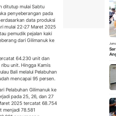
an ditutup mulai Sabtu
buka penyeberangan pada
Berdasarkan data produksi
ri mulai 22-27 Maret 2025
au pemudik pejalan kaki
berang dari Gilimanuk ke
Juma
Sar
Ang
rcatat 64.230 unit dan
1 ribu unit. Hingga Kamis
lau Bali melalui Pelabuhan
sudah mencapai 95 persen.
ari Pelabuhan Gilimanuk ke
jadi pada 25, 26, dan 27
aret 2025 tercatat 68.754
 menjadi 78.581