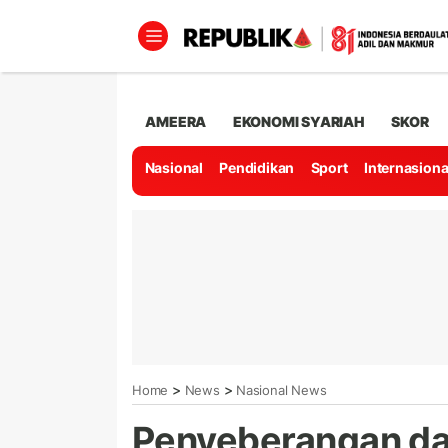
AMEERA
EKONOMI SYARIAH
SKOR
Nasional
Pendidikan
Sport
Internasiona
>
>
Home
News
Nasional News
Penyeberangan da