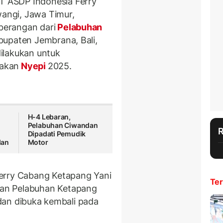
 ASDP Indonesia Ferry
angi, Jawa Timur,
erangan dari
Pelabuhan
bupaten Jembrana, Bali,
ilakukan untuk
akan
Nyepi
2025.
H-4 Lebaran,
Pelabuhan Ciwandan
Dipadati Pemudik
dan
Motor
erry Cabang Ketapang Yani
Ter
an Pelabuhan Ketapang
B dan dibuka kembali pada