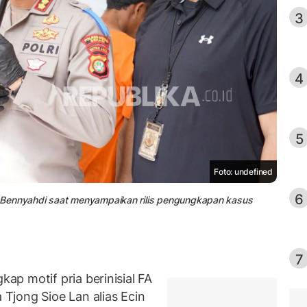
3
4
5
Foto: undefined
6
 Bennyahdi saat menyampaikan rilis pengungkapan kasus
7
p motif pria berinisial FA
Tjong Sioe Lan alias Ecin