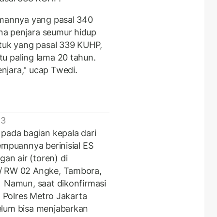
amannya yang pasal 340
na penjara seumur hidup
ntuk yang pasal 339 KUHP,
u paling lama 20 tahun.
njara," ucap Twedi.
 3
 pada bagian kepala dari
empuannya berinisial ES
n air (toren) di
5/ RW 02 Angke, Tambora,
 Namun, saat dikonfirmasi
m Polres Metro Jakarta
elum bisa menjabarkan