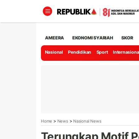
AMEERA
EKONOMI SYARIAH
SKOR
Nasional
Pendidikan
Sport
Internasiona
>
>
Home
News
Nasional News
Terungkap Motif 