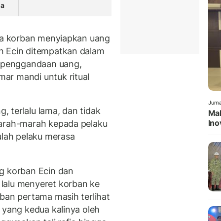
ga
rta korban menyiapkan uang
n Ecin ditempatkan dalam
l penggandaan uang,
ar mandi untuk ritual
Juma
 terlalu lama, dan tidak
Mah
Ino
marah-marah kepada pelaku
ulah pelaku merasa
g korban Ecin dan
lalu menyeret korban ke
rban pertama masih terlihat
 yang kedua kalinya oleh