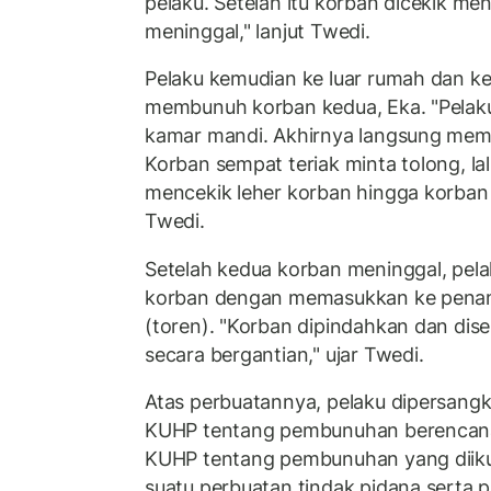
pelaku. Setelah itu korban dicekik men
meninggal," lanjut Twedi.
Pelaku kemudian ke luar rumah dan k
membunuh korban kedua, Eka. "Pela
kamar mandi. Akhirnya langsung memuk
Korban sempat teriak minta tolong, lal
mencekik leher korban hingga korban
Twedi.
Setelah kedua korban meninggal, pe
korban dengan memasukkan ke pena
(toren). "Korban dipindahkan dan dis
secara bergantian," ujar Twedi.
Atas perbuatannya, pelaku dipersang
KUHP tentang pembunuhan berencana
KUHP tentang pembunuhan yang diikuti
suatu perbuatan tindak pidana serta 