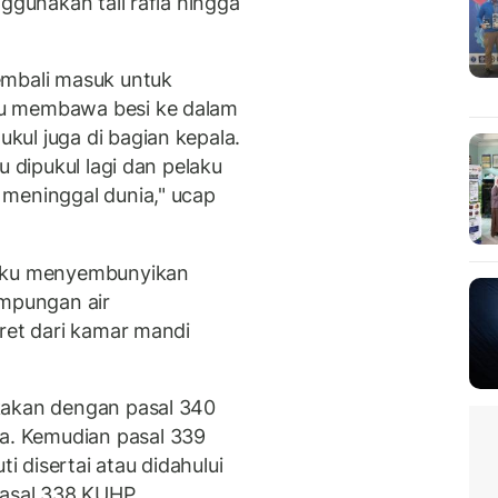
ggunakan tali rafia hingga
embali masuk untuk
ku membawa besi ke dalam
ul juga di bagian kepala.
u dipukul lagi dan pelaku
 meninggal dunia," ucap
laku menyembunyikan
mpungan air
eret dari kamar mandi
kakan dengan pasal 340
. Kemudian pasal 339
 disertai atau didahului
pasal 338 KUHP.