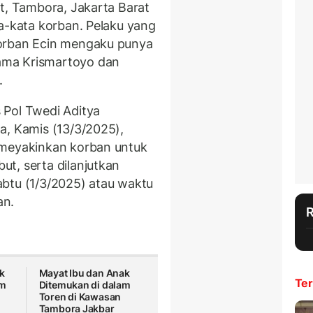
at, Tambora, Jakarta Barat
ta-kata korban. Pelaku yang
korban Ecin mengaku punya
ama Krismartoyo dan
.
 Pol Twedi Aditya
a, Kamis (13/3/2025),
 meyakinkan korban untuk
t, serta dilanjutkan
btu (1/3/2025) atau waktu
an.
k
Mayat Ibu dan Anak
Ter
am
Ditemukan di dalam
Toren di Kawasan
Tambora Jakbar