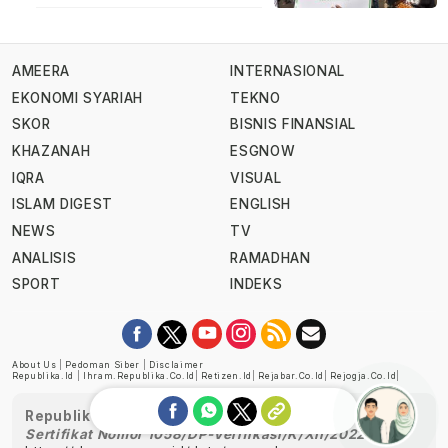
AMEERA
INTERNASIONAL
EKONOMI SYARIAH
TEKNO
SKOR
BISNIS FINANSIAL
KHAZANAH
ESGNOW
IQRA
VISUAL
ISLAM DIGEST
ENGLISH
NEWS
TV
ANALISIS
RAMADHAN
SPORT
INDEKS
About Us
|
Pedoman Siber
|
Disclaimer
Republika.id
|
Ihram.republika.co.id
|
Retizen.id
|
Rejabar.co.id
|
Rejogja.co.id
|
Republika telah diverifikasi oleh Dewan Pers
Sertifikat Nomor 1058/DP-Verifikasi/K/XII/2022