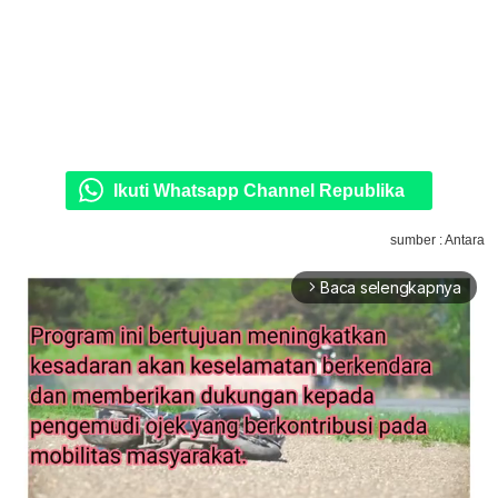
Ikuti Whatsapp Channel Republika
sumber : Antara
Baca selengkapnya
arrow_forward_ios