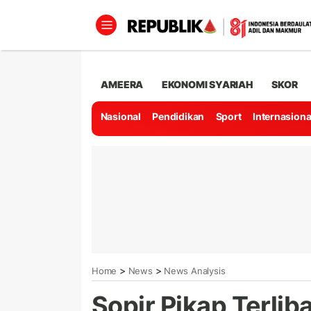
AMEERA
EKONOMI SYARIAH
SKOR
Nasional
Pendidikan
Sport
Internasiona
>
>
Home
News
News Analysis
Sopir Pikap Terli