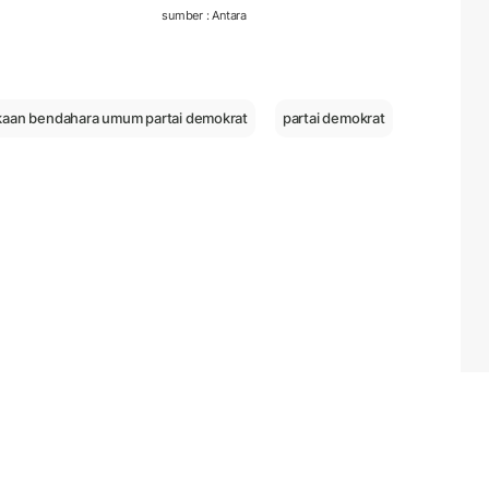
sumber : Antara
kaan bendahara umum partai demokrat
partai demokrat