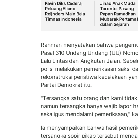
Kevin Diks Cedera,
Jihad Anak Muda
Peluang Eliano
Toronto: Pasang
Reijnders Main Bela
Papan Ramadhan
Timnas Indonesia
Mubarak Pertama K
dalam Sejarah
Rahman menyatakan bahwa pengemudi 
Pasal 310 Undang Undang (UU) Nomo
Lalu Lintas dan Angkutan Jalan. Seb
polisi melakukan pemeriksaan saksi da
rekonstruksi peristiwa kecelakaan ya
Partai Demokrat itu.
"Tersangka satu orang dan kami tida
namun tersangka hanya wajib lapor ha
sekaligus mendalami pemeriksaan," k
Ia menyampaikan bahwa hasil pemeri
tersangka sopir pikap tersebut mengak