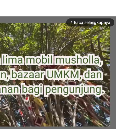
Baca selengkapnya
arrow_forward_ios