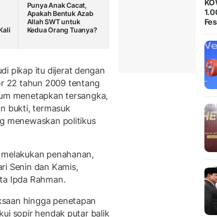
KO
Punya Anak Cacat,
1.0
Apakah Bentuk Azab
Fes
Allah SWT untuk
ali
Kedua Orang Tuanya?
pikap itu dijerat dengan
r 22 tahun 2009 tentang
elum menetapkan tersangka,
n bukti, termasuk
ng menewaskan politikus
k melakukan penahanan,
ri Senin dan Kamis,
ata Ipda Rahman.
ksaan hingga penetapan
ui sopir hendak putar balik