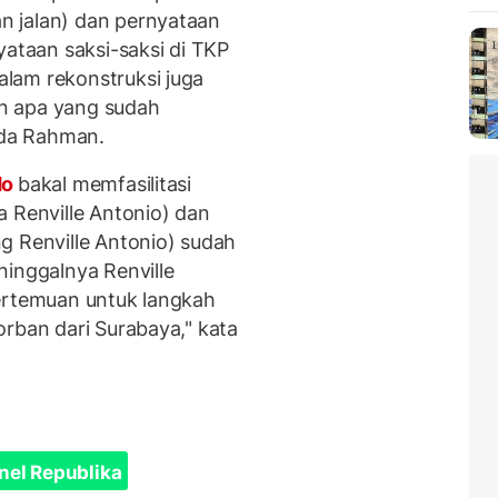
 jalan) dan pernyataan
yataan saksi-saksi di TKP
lam rekonstruksi juga
n apa yang sudah
pda Rahman.
do
bakal memfasilitasi
a Renville Antonio) dan
g Renville Antonio) sudah
ninggalnya Renville
pertemuan untuk langkah
orban dari Surabaya," kata
nel Republika