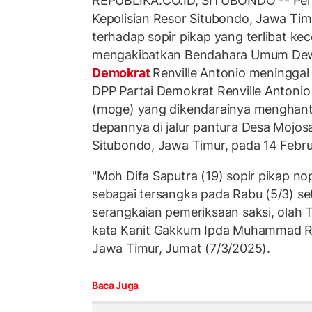
REPUBLIKA.CO.ID, SITUBONDO -- Penyi
Kepolisian Resor Situbondo, Jawa Ti
terhadap sopir pikap yang terlibat ke
mengakibatkan Bendahara Umum Dew
Demokrat
Renville Antonio meningga
DPP Partai Demokrat Renville Antonio
(moge) yang dikendarainya menghant
depannya di jalur pantura Desa Mojo
Situbondo, Jawa Timur, pada 14 Febru
"Moh Difa Saputra (19) sopir pikap n
sebagai tersangka pada Rabu (5/3) s
serangkaian pemeriksaan saksi, olah T
kata Kanit Gakkum Ipda Muhammad Ra
Jawa Timur, Jumat (7/3/2025).
Baca Juga