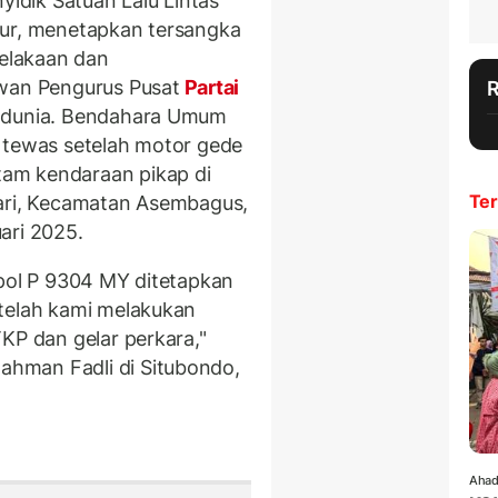
dik Satuan Lalu Lintas
mur, menetapkan tersangka
celakaan dan
an Pengurus Pusat
Partai
l dunia. Bendahara Umum
 tewas setelah motor gede
am kendaraan pikap di
Ter
sari, Kecamatan Asembagus,
ari 2025.
opol P 9304 MY ditetapkan
etelah kami melakukan
KP dan gelar perkara,"
hman Fadli di Situbondo,
Ahad