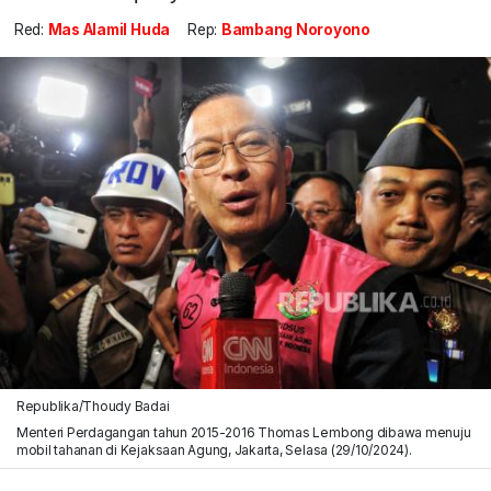
Red:
Mas Alamil Huda
Rep:
Bambang Noroyono
Republika/Thoudy Badai
Menteri Perdagangan tahun 2015-2016 Thomas Lembong dibawa menuju
mobil tahanan di Kejaksaan Agung, Jakarta, Selasa (29/10/2024).