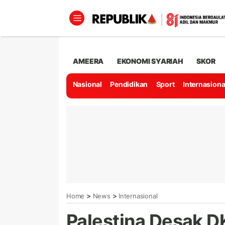
AMEERA
EKONOMI SYARIAH
SKOR
Nasional
Pendidikan
Sport
Internasiona
>
>
Home
News
Internasional
Palestina Desak D