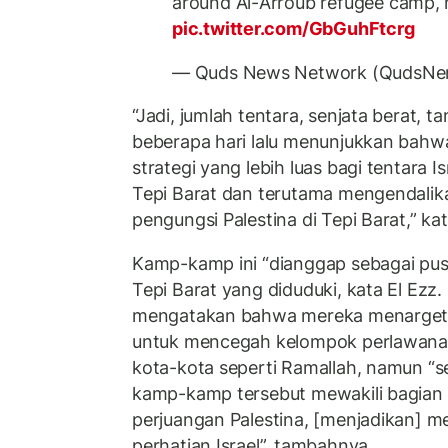
around Al-Arroub refugee camp, 
pic.twitter.com/GbGuhFtcrg
— Quds News Network (QudsNe
“Jadi, jumlah tentara, senjata berat, 
beberapa hari lalu menunjukkan bahwa 
strategi yang lebih luas bagi tentara 
Tepi Barat dan terutama mengendalika
pengungsi Palestina di Tepi Barat,” ka
Kamp-kamp ini “dianggap sebagai pusa
Tepi Barat yang diduduki, kata El Ezz. 
mengatakan bahwa mereka menarget
untuk mencegah kelompok perlawanan
kota-kota seperti Ramallah, namun “
kamp-kamp tersebut mewakili bagian p
perjuangan Palestina, [menjadikan] me
perhatian Israel”, tambahnya.