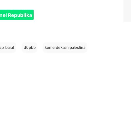
nel Republika
epi barat
dk pbb
kemerdekaan palestina