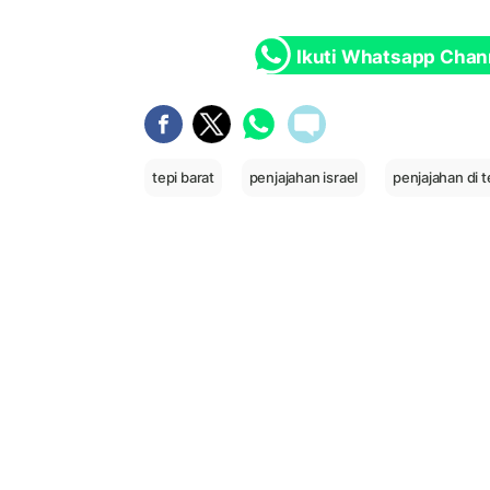
Ikuti Whatsapp Chan
tepi barat
penjajahan israel
penjajahan di t