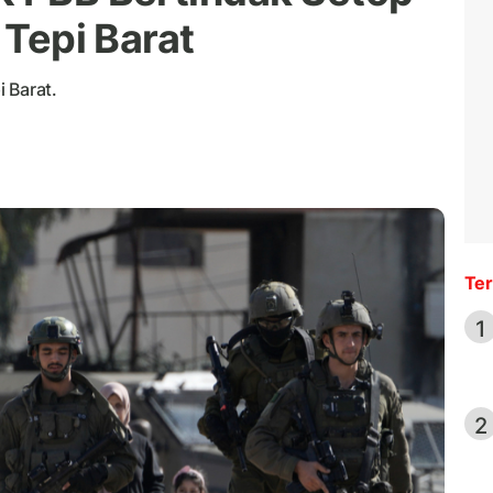
 Tepi Barat
 Barat.
Ter
1
2