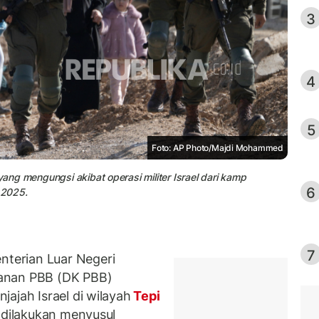
3
4
5
Foto: AP Photo/Majdi Mohammed
yang mengungsi akibat operasi militer Israel dari kamp
6
 2025.
7
terian Luar Negeri
anan PBB (DK PBB)
ajah Israel di wilayah
Tepi
 dilakukan menyusul