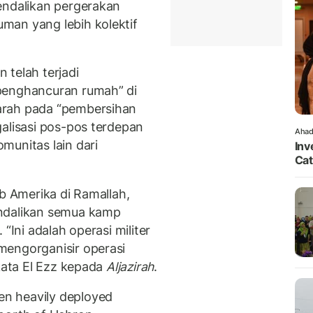
endalikan pergerakan
man yang lebih kolektif
 telah terjadi
penghancuran rumah” di
arah pada “pembersihan
galisasi pos-pos terdepan
Ahad
munitas lain dari
Inv
Cat
ab Amerika di Ramallah,
endalikan semua kamp
“Ini adalah operasi militer
mengorganisir operasi
 kata El Ezz kepada
Aljazirah
.
een heavily deployed