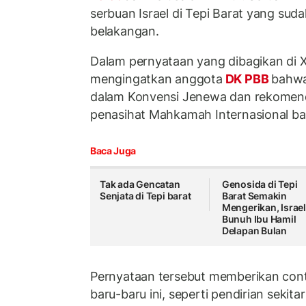
serbuan Israel di Tepi Barat yang sud
belakangan.
Dalam pernyataan yang dibagikan di X
mengingatkan anggota
DK PBB
bahwa
dalam Konvensi Jenewa dan rekomend
penasihat Mahkamah Internasional bar
Baca Juga
Tak ada Gencatan
Genosida di Tepi
Senjata di Tepi barat
Barat Semakin
Mengerikan, Israe
Bunuh Ibu Hamil
Delapan Bulan
Pernyataan tersebut memberikan conto
baru-baru ini, seperti pendirian sekit