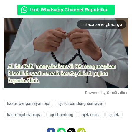
Ikuti Whatsapp Channel Republika
Baca selengkapnya
arrow_forward_ios
Powered by 
GliaStudios
kasus penganiayan ojol
ojol di bandung dianiaya
Mute
kasus ojol dianiaya
ojol bandung
ojek online
gojek