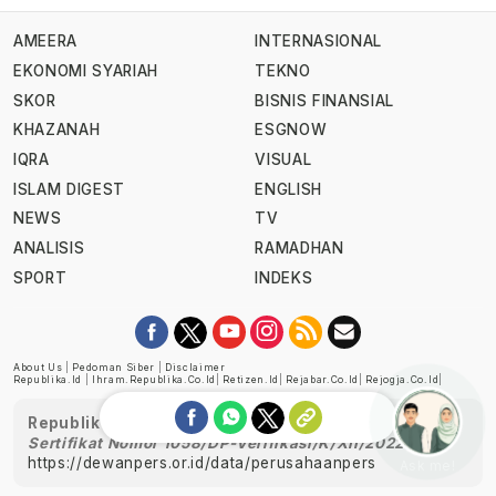
AMEERA
INTERNASIONAL
EKONOMI SYARIAH
TEKNO
SKOR
BISNIS FINANSIAL
KHAZANAH
ESGNOW
IQRA
VISUAL
ISLAM DIGEST
ENGLISH
NEWS
TV
ANALISIS
RAMADHAN
SPORT
INDEKS
About Us
|
Pedoman Siber
|
Disclaimer
Republika.id
|
Ihram.republika.co.id
|
Retizen.id
|
Rejabar.co.id
|
Rejogja.co.id
|
Republika telah diverifikasi oleh Dewan Pers
Sertifikat Nomor 1058/DP-Verifikasi/K/XII/2022
https://dewanpers.or.id/data/perusahaanpers
Ask me!