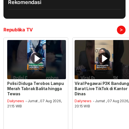
Rekomendasi
>
Republika TV
Polisi Diduga Terobos Lampu
Viral Pegawai P3K Bandung
Merah Tabrak Balita hingga
Barat Live TikTok di Kantor
Tewas
Dinas
Dailynews
- Jumat , 07 Aug 2026,
Dailynews
- Jumat , 07 Aug 2026
21:15 WIB
20:15 WIB