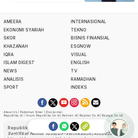
AMEERA
INTERNASIONAL
EKONOMI SYARIAH
TEKNO
SKOR
BISNIS FINANSIAL
KHAZANAH
ESGNOW
IQRA
VISUAL
ISLAM DIGEST
ENGLISH
NEWS
TV
ANALISIS
RAMADHAN
SPORT
INDEKS
About Us
|
Pedoman Siber
|
Disclaimer
Republika.id
|
Ihram.republika.co.id
|
Retizen.id
|
Rejabar.co.id
|
Rejogja.co.id
|
Republika telah diverifikasi oleh Dewan Pers
Sertifikat Nomor 1058/DP-Verifikasi/K/XII/2022