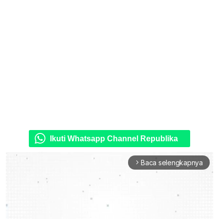
Ikuti Whatsapp Channel Republika
Baca selengkapnya
arrow_forward_ios