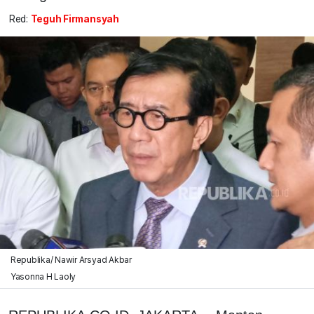
Red:
Teguh Firmansyah
Republika/ Nawir Arsyad Akbar
Yasonna H Laoly