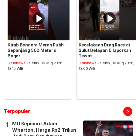
Kirab Bendera Merah Putih
Kecelakaan Drag Race di
Sepanjang 500 Meter di
Sulut Delapan Dilaporkan
Bogor
Tewas
Dailynews
- Senin , 10 Aug 2026,
Dailynews
- Senin , 10 Aug 2026,
13:15 WIB
13:00 WIB
>
Terpopuler
MU Kepincut Adam
1
Wharton, Harga Rp2 Triliun