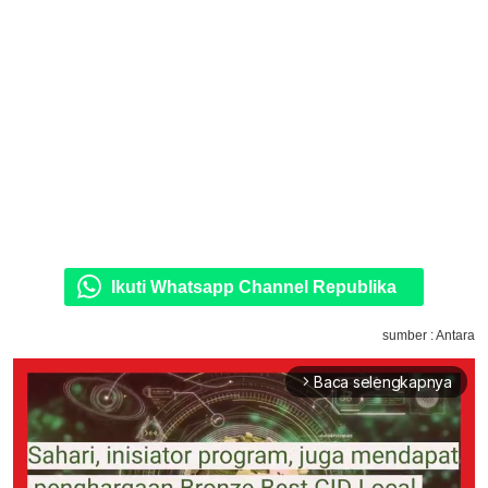
Ikuti Whatsapp Channel Republika
sumber : Antara
Baca selengkapnya
arrow_forward_ios