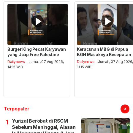
Burger King Pecat Karyawan
Keracunan MBG di Papua
yang Ucap Free Palestine
BGN Masaknya Kecepatan
Dailynews
- Jumat , 07 Aug 2026,
Dailynews
- Jumat , 07 Aug 2026
14:15 WIB
11:15 WIB
>
Terpopuler
Yurizal Berobat di RSCM
1
Sebelum Meninggal, Alasan