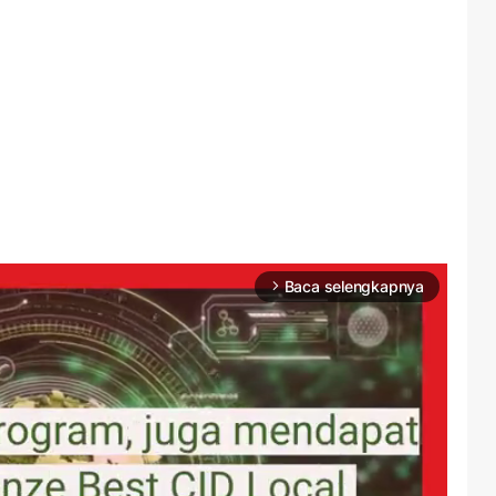
Baca selengkapnya
arrow_forward_ios