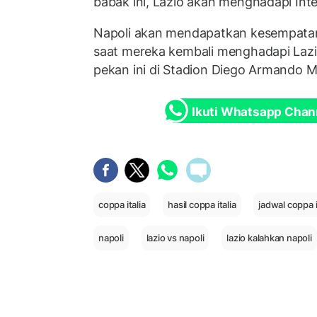
babak ini, Lazio akan menghadapi Inte
Napoli akan mendapatkan kesempat
saat mereka kembali menghadapi Lazio
pekan ini di Stadion Diego Armando 
Ikuti Whatsapp Chan
coppa italia
hasil coppa italia
jadwal coppa i
napoli
lazio vs napoli
lazio kalahkan napoli