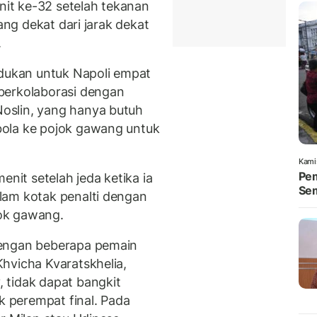
it ke-32 setelah tekanan
ang dekat dari jarak dekat
.
ukan untuk Napoli empat
berkolaborasi dengan
oslin, yang hanya butuh
ola ke pojok gawang untuk
Kami
Pem
enit setelah jeda ketika ia
Se
lam kotak penalti dengan
ok gawang.
dengan beberapa pemain
hvicha Kvaratskhelia,
 tidak dapat bangkit
 perempat final. Pada