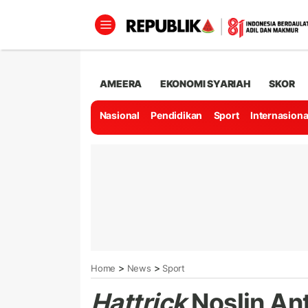
AMEERA
EKONOMI SYARIAH
SKOR
Nasional
Pendidikan
Sport
Internasiona
>
>
Home
News
Sport
Hattrick
Noslin An