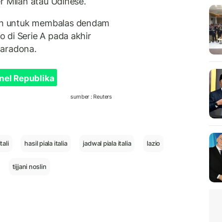
r Milan atau Udinese.
an untuk membalas dendam
 di Serie A pada akhir
Maradona.
nel Republika
sumber : Reuters
tali
hasil piala italia
jadwal piala italia
lazio
tijjani noslin