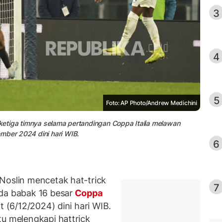
3
4
5
Foto: AP Photo/Andrew Medichini
l ketiga timnya selama pertandingan Coppa Italia melawan
mber 2024 dini hari WIB.
6
Noslin mencetak hat-trick
7
da babak 16 besar
Coppa
 (6/12/2024) dini hari WIB.
tu melengkapi hattrick