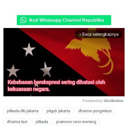
Ikuti Whatsapp Channel Republika
Baca selengkapnya
arrow_forward_ios
Powered by 
GliaStudios
pilkada dki jakarta
pilgub jakarta
dharma pongrekun
Mute
dharma kun
pilkada
pramono rano menang