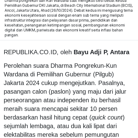
Dharma pongrekun dan Kun Wardana saat mengikuti sesi debat kedua
Pemilihan Gubernur DKI Jakarta, di Beach City International Stadium (BCIS),
Ancol, Jakarta Utara, Ahad (26/10/2024). Debat kedua ini mengusung tema
ekonomi kesejahteraan sosial dengan enam sub tema yang meliputi
infrastruktur integrasi dan pelayanan dasar prima, pendidikan dan
kesehatan, penanganan ketimpangan sosial, pembangunan ekonomi
digital dan UMKM, pariwisata dan ekonomi kreatif serta inflasi bahan
pangan.
REPUBLIKA.CO.ID, oleh
Bayu Adji P, Antara
Perolehan suara Dharma Pongrekun-Kun
Wardana di Pemilihan Gubernur (Pilgub)
Jakarta 2024 cukup mengejutkan. Pasalnya,
pasangan calon (paslon) yang maju dari jalur
perseorangan atau independen itu berhasil
meraih suara mencapai sekitar 10 persen
berdasarkan hasil hitung cepat (
quick count
)
sejumlah lembaga, atau dua kali lipat dari
elektabilitas mereka sebelum pemungutan