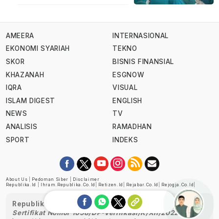
AMEERA
INTERNASIONAL
EKONOMI SYARIAH
TEKNO
SKOR
BISNIS FINANSIAL
KHAZANAH
ESGNOW
IQRA
VISUAL
ISLAM DIGEST
ENGLISH
NEWS
TV
ANALISIS
RAMADHAN
SPORT
INDEKS
About Us
|
Pedoman Siber
|
Disclaimer
Republika.id
|
Ihram.republika.co.id
|
Retizen.id
|
Rejabar.co.id
|
Rejogja.co.id
|
Republika telah diverifikasi oleh Dewan Pers
Sertifikat Nomor 1058/DP-Verifikasi/K/XII/2022