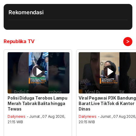
Rekomendasi
>
Republika TV
Polisi Diduga Terobos Lampu
Viral Pegawai P3K Bandung
Merah Tabrak Balita hingga
Barat Live TikTok di Kantor
Tewas
Dinas
Dailynews
- Jumat , 07 Aug 2026,
Dailynews
- Jumat , 07 Aug 2026
21:15 WIB
20:15 WIB