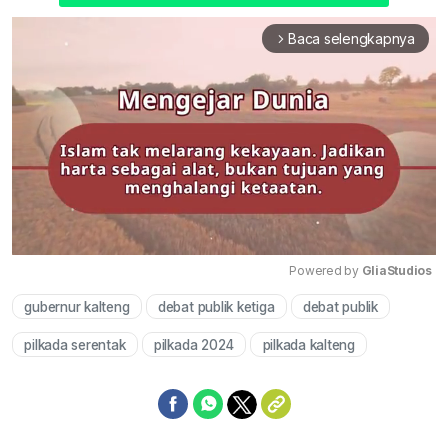
Baca selengkapnya
arrow_forward_ios
Powered by 
GliaStudios
gubernur kalteng
debat publik ketiga
debat publik
Mute
pilkada serentak
pilkada 2024
pilkada kalteng