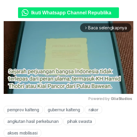
Ikuti Whatsapp Channel Republika
Baca selengkapnya
arrow_forward_ios
Powered by 
GliaStudios
pemprov kalteng
gubernur kalteng
rakor
Mute
angkutan hasil perkebunan
pihak swasta
akses mobilisasi