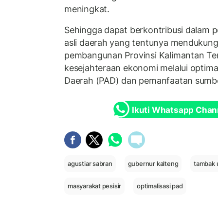
meningkat.
Sehingga dapat berkontribusi dalam 
asli daerah yang tentunya mendukung s
pembangunan Provinsi Kalimantan Te
kesejahteraan ekonomi melalui optimal
Daerah (PAD) dan pemanfaatan sumber
Ikuti Whatsapp Chan
agustiar sabran
gubernur kalteng
tambak 
masyarakat pesisir
optimalisasi pad