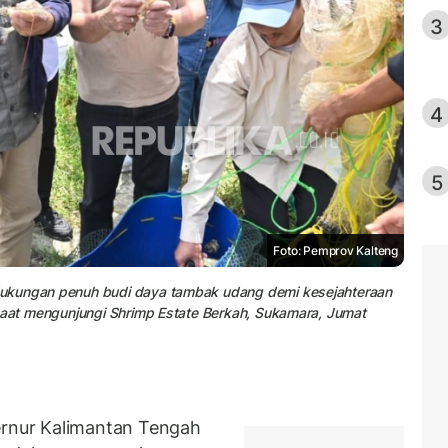
3
4
5
Foto: Pemprov Kalteng
dukungan penuh budi daya tambak udang demi kesejahteraan
 saat mengunjungi Shrimp Estate Berkah, Sukamara, Jumat
nur Kalimantan Tengah