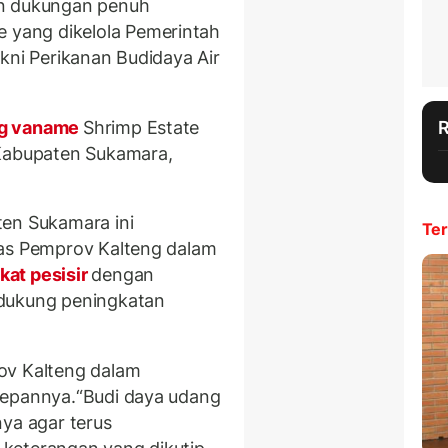
an dukungan penuh
 yang dikelola Pemerintah
kni Perikanan Budidaya Air
g vaname
Shrimp Estate
 Kabupaten Sukamara,
ten Sukamara ini
Ter
tas Pemprov Kalteng dalam
at pesisir
dengan
ndukung peningkatan
ov Kalteng dalam
depannya.“Budi daya udang
nya agar terus