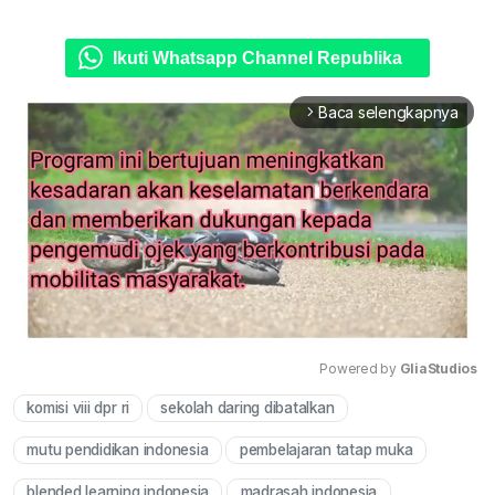
Ikuti Whatsapp Channel Republika
Baca selengkapnya
arrow_forward_ios
Powered by 
GliaStudios
komisi viii dpr ri
sekolah daring dibatalkan
Mute
mutu pendidikan indonesia
pembelajaran tatap muka
blended learning indonesia
madrasah indonesia