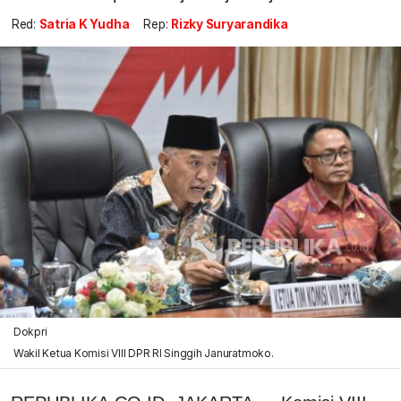
Red:
Satria K Yudha
Rep:
Rizky Suryarandika
Dokpri
Wakil Ketua Komisi VIII DPR RI Singgih Januratmoko.