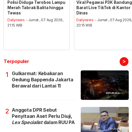
Polisi Diduga Terobos Lampu
Viral Pegawai P3K Bandung
Merah Tabrak Balita hingga
Barat Live TikTok di Kantor
Tewas
Dinas
Dailynews
- Jumat , 07 Aug 2026,
Dailynews
- Jumat , 07 Aug 2026
21:15 WIB
20:15 WIB
>
Terpopuler
Gulkarmat: Kebakaran
1
Gedung Bappenda Jakarta
Berawal dari Lantai 11
Anggota DPR Sebut
2
Penyitaan Aset Perlu Diuji,
Lex Specialist
dalam RUU PA