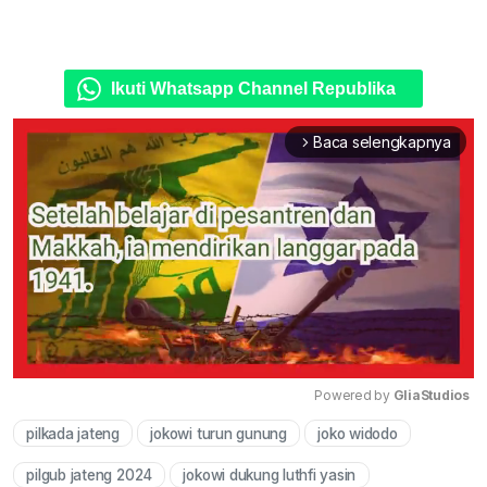
Ikuti Whatsapp Channel Republika
Baca selengkapnya
arrow_forward_ios
Powered by 
GliaStudios
pilkada jateng
jokowi turun gunung
joko widodo
Mute
pilgub jateng 2024
jokowi dukung luthfi yasin