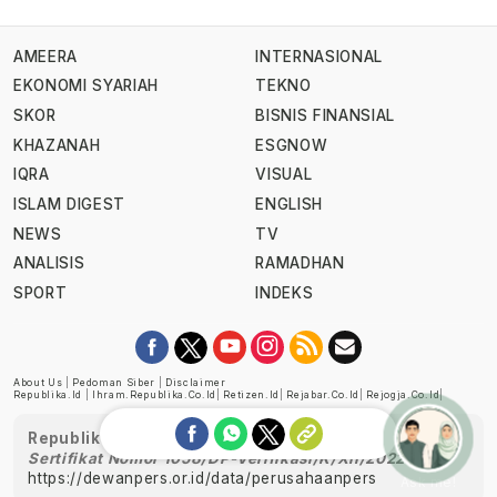
AMEERA
INTERNASIONAL
EKONOMI SYARIAH
TEKNO
SKOR
BISNIS FINANSIAL
KHAZANAH
ESGNOW
IQRA
VISUAL
ISLAM DIGEST
ENGLISH
NEWS
TV
ANALISIS
RAMADHAN
SPORT
INDEKS
About Us
|
Pedoman Siber
|
Disclaimer
Republika.id
|
Ihram.republika.co.id
|
Retizen.id
|
Rejabar.co.id
|
Rejogja.co.id
|
Republika telah diverifikasi oleh Dewan Pers
Sertifikat Nomor 1058/DP-Verifikasi/K/XII/2022
https://dewanpers.or.id/data/perusahaanpers
Ask me!