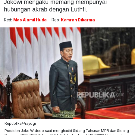
Jokowi mengaku memang mempunyai
hubungan akrab dengan Luthfi.
Red:
Mas Alamil Huda
Rep:
Kamran Dikarma
Republika/Prayogi
Presiden Joko Widodo saat menghadiri Sidang Tahunan MPR dan Sidang