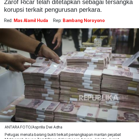
Zarof Ricar telah ditetapkan sebagai tersangka
korupsi terkait pengurusan perkara.
Red:
Mas Alamil Huda
Rep:
Bambang Noroyono
ANTARA FOTO/Asprilla Dwi Adha
Petugas menata barang bukti terkait penangkapan mantan pejabat