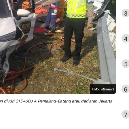
3
4
5
6
Foto: Istimewa
an di KM 315+600 A Pemalang-Batang atau dari arah Jakarta
7