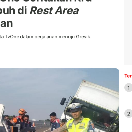
buh di
Rest Area
aan
akta TvOne dalam perjalanan menuju Gresik.
Ter
1
2