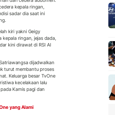
kanan dan cedera abdomen.
cedera kepala ringan,
si sadar dia saat ini
ng.
ah kiri yakni Geigy
 kepala ringan, jejas dada,
dar kini dirawat di RSI Al
 Satriawangsa dijadwalkan
uk turut membantu proses
at. Keluarga besar TvOne
stiwa kecelakaan lalu
 pada Kamis pagi dan
One yang Alami