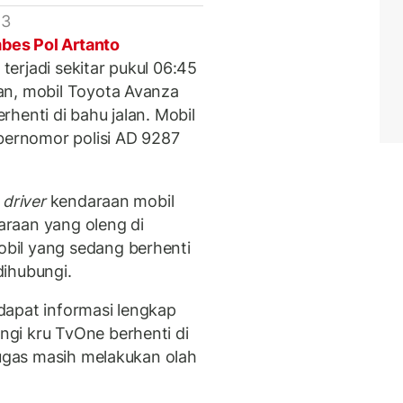
 3
bes Pol Artanto
erjadi sekitar pukul 06:45
an, mobil Toyota Avanza
henti di bahu jalan. Mobil
 bernomor polisi AD 9287
h
driver
kendaraan mobil
raan yang oleng di
bil yang sedang berhenti
 dihubungi.
dapat informasi lengkap
gi kru TvOne berhenti di
tugas masih melakukan olah