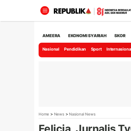
AMEERA
EKONOMI SYARIAH
SKOR
Nasional
Pendidikan
Sport
Internasiona
>
>
Home
News
Nasional News
Felicia, Jurnalis 