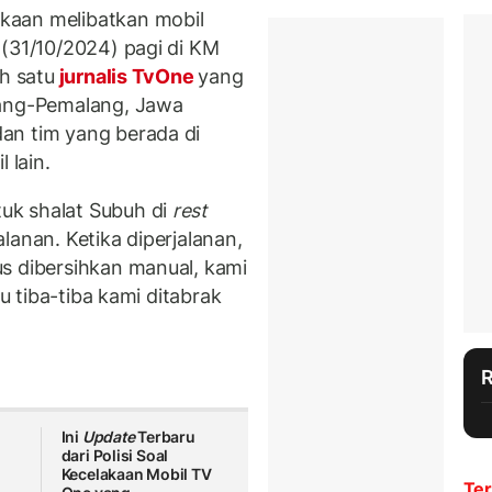
kaan melibatkan mobil
 (31/10/2024) pagi di KM
h satu
jurnalis TvOne
yang
tang-Pemalang, Jawa
an tim yang berada di
 lain.
uk shalat Subuh di
rest
lanan. Ketika diperjalanan,
s dibersihkan manual, kami
tu tiba-tiba kami ditabrak
Ini
Update
Terbaru
dari Polisi Soal
Kecelakaan Mobil TV
Ter