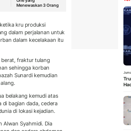
One yang
Menewaskan 3 Orang
 ketika kru produksi
ang dalam perjalanan untuk
orban dalam kecelakaan itu
berat, fraktur tulang
anan sehingga korban
Juma
enazah Sunardi kemudian
Tru
malang.
Had
ua belakang kemudi atas
di bagian dada, cedera
nia di lokasi kejadian.
h Alwan Syahmidi. Dia