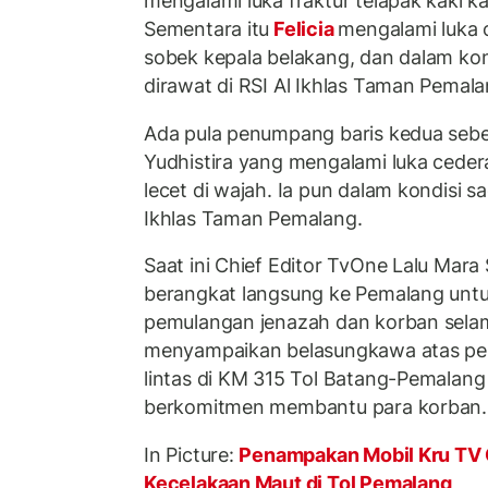
mengalami luka fraktur telapak kaki 
Sementara itu
Felicia
mengalami luka 
sobek kepala belakang, dan dalam kondi
dirawat di RSI Al Ikhlas Taman Pemala
Ada pula penumpang baris kedua sebel
Yudhistira yang mengalami luka cedera
lecet di wajah. Ia pun dalam kondisi sa
Ikhlas Taman Pemalang.
Saat ini Chief Editor TvOne Lalu Mara
berangkat langsung ke Pemalang unt
pemulangan jenazah dan korban selam
menyampaikan belasungkawa atas peri
lintas di KM 315 Tol Batang-Pemalang
berkomitmen membantu para korban.
In Picture:
Penampakan Mobil Kru TV 
Kecelakaan Maut di Tol Pemalang