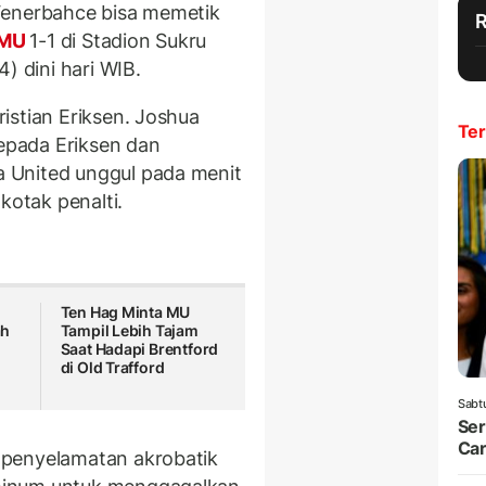
Fenerbahce bisa memetik
MU
1-1 di Stadion Sukru
) dini hari WIB.
istian Eriksen. Joshua
Ter
pada Eriksen dan
 United unggul pada menit
kotak penalti.
Ten Hag Minta MU
ah
Tampil Lebih Tajam
Saat Hadapi Brentford
di Old Trafford
Sabt
Ser
Car
 penyelamatan akrobatik