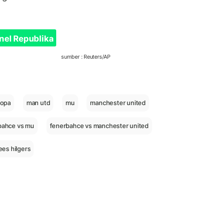
nel Republika
sumber : Reuters/AP
ropa
man utd
mu
manchester united
bahce vs mu
fenerbahce vs manchester united
es hilgers