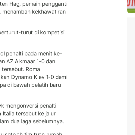
k ten Hag, pemain pengganti
an, menambah kekhawatiran
berturut-turut di kompetisi
ol penalti pada menit ke-
n AZ Alkmaar 1-0 dan
i tersebut. Roma
hkan Dynamo Kiev 1-0 demi
a di bawah pelatih baru
k mengonversi penalti
alia tersebut ke jalur
alam dua laga sebelumnya.
u setelah tim tuan rumah