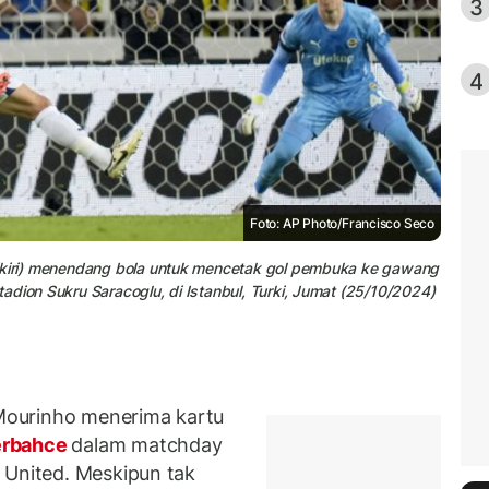
3
4
Foto: AP Photo/Francisco Seco
 (kiri) menendang bola untuk mencetak gol pembuka ke gawang
adion Sukru Saracoglu, di Istanbul, Turki, Jumat (25/10/2024)
Mourinho menerima kartu
rbahce
dalam matchday
 United. Meskipun tak