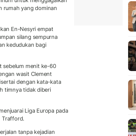
minum untuk menggagalkan
n rumah yang dominan
kan En-Nesyri empat
 umpan silang sempurna
an kedudukan bagi
t sebelum menit ke-60
 dengan wasit Clement
isertai dengan kata-kata
h timnya tidak diberi
enjuarai Liga Europa pada
 Trafford.
erjalan tanpa kejadian