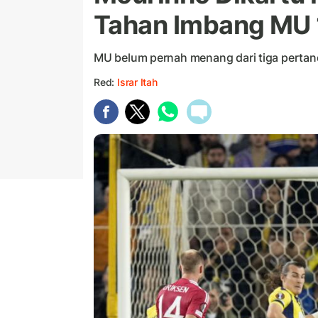
Tahan Imbang MU 1
MU belum pernah menang dari tiga pertand
Red:
Israr Itah