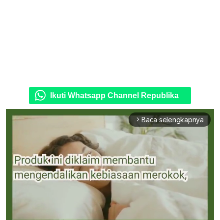
Ikuti Whatsapp Channel Republika
Baca selengkapnya
arrow_forward_ios