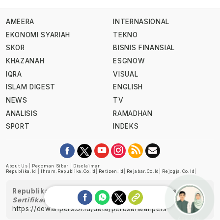
AMEERA
INTERNASIONAL
EKONOMI SYARIAH
TEKNO
SKOR
BISNIS FINANSIAL
KHAZANAH
ESGNOW
IQRA
VISUAL
ISLAM DIGEST
ENGLISH
NEWS
TV
ANALISIS
RAMADHAN
SPORT
INDEKS
About Us
|
Pedoman Siber
|
Disclaimer
Republika.id
|
Ihram.republika.co.id
|
Retizen.id
|
Rejabar.co.id
|
Rejogja.co.id
|
Republika telah diverifikasi oleh Dewan Pers
Sertifikat Nomor 1058/DP-Verifikasi/K/XII/2022
https://dewanpers.or.id/data/perusahaanpers
Ask me!