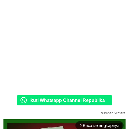
Ikuti Whatsapp Channel Republika
sumber : Antara
Baca selengkapnya
arrow_forward_ios