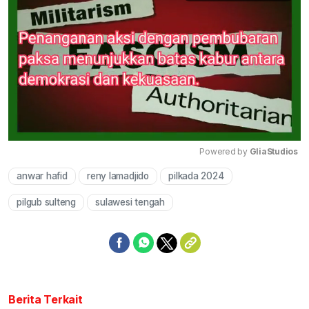
Powered by 
GliaStudios
anwar hafid
reny lamadjido
pilkada 2024
Mute
pilgub sulteng
sulawesi tengah
Berita Terkait