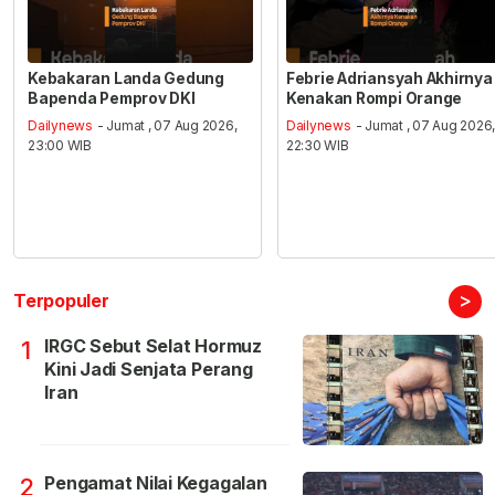
Kebakaran Landa Gedung
Febrie Adriansyah Akhirnya
Bapenda Pemprov DKI
Kenakan Rompi Orange
Dailynews
- Jumat , 07 Aug 2026,
Dailynews
- Jumat , 07 Aug 2026
23:00 WIB
22:30 WIB
>
Terpopuler
IRGC Sebut Selat Hormuz
1
Kini Jadi Senjata Perang
Iran
Pengamat Nilai Kegagalan
2