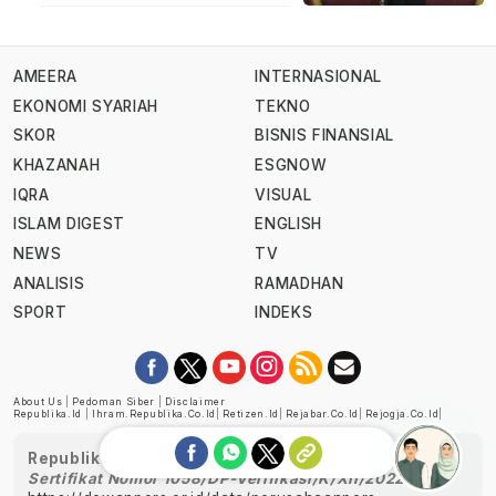
AMEERA
INTERNASIONAL
EKONOMI SYARIAH
TEKNO
SKOR
BISNIS FINANSIAL
KHAZANAH
ESGNOW
IQRA
VISUAL
ISLAM DIGEST
ENGLISH
NEWS
TV
ANALISIS
RAMADHAN
SPORT
INDEKS
About Us
|
Pedoman Siber
|
Disclaimer
Republika.id
|
Ihram.republika.co.id
|
Retizen.id
|
Rejabar.co.id
|
Rejogja.co.id
|
Republika telah diverifikasi oleh Dewan Pers
Sertifikat Nomor 1058/DP-Verifikasi/K/XII/2022