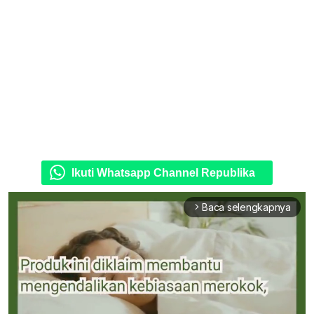
Ikuti Whatsapp Channel Republika
Baca selengkapnya
arrow_forward_ios